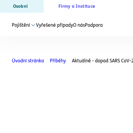
Osobní
Firmy a Instituce
Pojištění
Vyřešené případy
O nás
Podpora
JEDNOTLIVÁ POJIŠTĚNÍ
Právní ochrana
Úvodní stránka
Příběhy
Aktuálně - dopad SARS CoV-2
Bydlení
Kombinov
Rodina
Právní ochrana
Soukromí
Právní ochrana
Zaměstnanec
Komplexní
každého, 
Právní ochrana
Bezpečnostní a ozbrojené složky
Právní ochrana