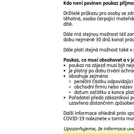
Kdo není povinen poukaz přijmou
Držitelé průkazu pro osoby se z
těhotná, osoba čerpající mateřs
dítě.
Dále má stejnou možnost též zam
dobu nejméně 30 dnů konat práci
Dále platí stejná možnost také v p
Poukaz, co musí obsahovat a v 
poukaz na zájezd musí být ne
je platný po dobu trvání ochr
obsahuje zejména
peněžní částku odpovídajíc
obchodní firmu nebo název n
datum začátku a konce plat
Pořadatel předá zákazníkovi p
uzavřena distančním způsobem
Další informace ohledně práv spo
COVID-19 naleznete
v tomto mat
Upozorňujeme, že informace uvede