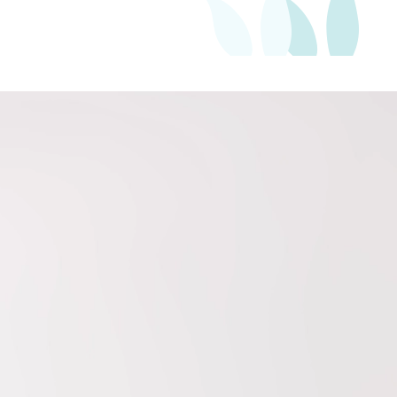
200
Kč
Měsíčně
Slide 1 of 3