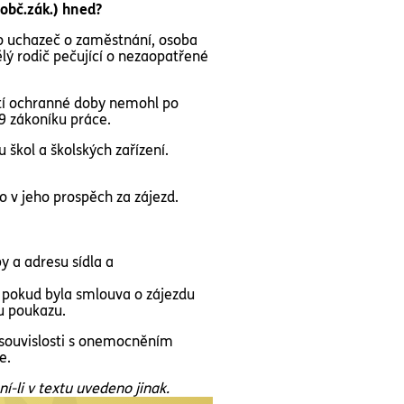
 obč.zák.) hned?
ko uchazeč o zaměstnání, osoba
lý rodič pečující o nezaopatřené
ití ochranné doby nemohl po
9 zákoníku práce.
u škol a školských zařízení.
 v jeho prospěch za zájezd.
y a adresu sídla a
, pokud byla smlouva o zájezdu
u poukazu.
v souvislosti s onemocněním
e.
-li v textu uvedeno jinak.