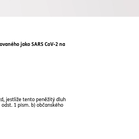
ačovaného jako SARS CoV-2 na
, jestliže tento peněžitý dluh
 odst. 1 písm. b) občanského