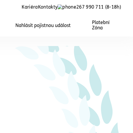
Kariéra
Kontakty
267 990 711
(8-18h)
Platební
Nahlásit pojistnou událost
Zóna
Právní ochrana
zaměstnance
každého,
ní
Nonstop právní služby pro každého,
o
kdo pracuje v běžném
zaměstnaneckém poměru.