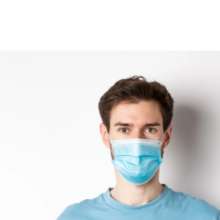
750
Řidič
Právní ochrana
Vozidlo
Právní poradenství
Pro soukromé osoby
Právní ochrana
Myslivec