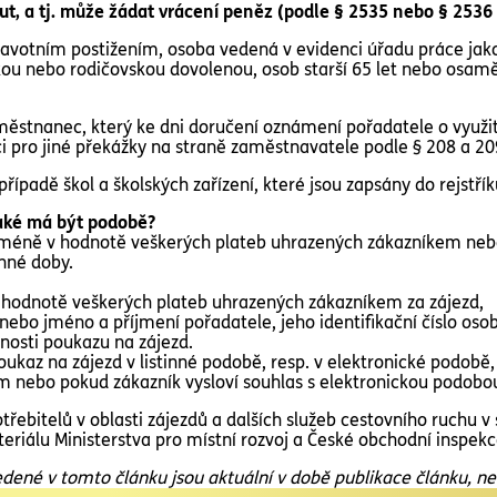
t, a tj. může žádat vrácení peněz (podle § 2535 nebo § 2536
dravotním postižením, osoba vedená v evidenci úřadu práce ja
kou nebo rodičovskou dovolenou, osob starší 65 let nebo osamě
ěstnanec, který ke dni doručení oznámení pořadatele o využ
 pro jiné překážky na straně zaměstnavatele podle § 208 a 20
řípadě škol a školských zařízení, které jsou zapsány do rejstřík
jaké má být podobě?
jméně v hodnotě veškerých plateb uhrazených zákazníkem nebo
anné doby.
í hodnotě veškerých plateb uhrazených zákazníkem za zájezd,
ebo jméno a příjmení pořadatele, jeho identifikační číslo osob
nosti poukazu na zájezd.
oukaz na zájezd v listinné podobě, resp. v elektronické podobě
 nebo pokud zákazník vysloví souhlas s elektronickou podobo
třebitelů v oblasti zájezdů a dalších služeb cestovního ruchu 
eriálu
Ministerstva pro místní rozvoj a České obchodní inspekc
né v tomto článku jsou aktuální v době publikace článku, není