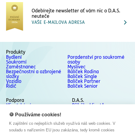
Odebírejte newsletter ať vám nic o D.A.S.
neuteče
VAŠE E-MAILOVA ADRESA
Produkty
Bydlení
Poradenství pro soukromé
Soukromí
osoby
Zaměstnanec
Myslivec
Bezpečnostní a ozbrojené
Balíček Rodina
složky
Balíček Single
Vozidlo
Balíček Partner
Řidič
Balíček Senior
Podpora
D.A.S.
Klientská zóna
Příběhy klientů
Podpora
Kontakty
Odstoupení od smlouvy
🍪 Používáme cookies!
Stížnosti a Whistleblowing
K zajištění co nejlepších služeb využívá náš web cookies. V
Sociální sítě
souladu s nařízením EU jsou zakázána, tedy kromě cookies
Facebook