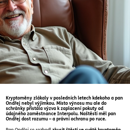
Kryptoměny zlákaly v posledních letech kdekoho a pan
Ondřej nebyl výjimkou. Místo výnosu mu ale do
schránky přistála výzva k zaplacení pokuty od
údajného zaměstnance Interpolu. Naštěstí měl pan
Ondřej dost rozumu – a právní ochranu po ruce.
Pan Ondřej se rozhodl
zkusit štěstí ve světě kryptoměn
.