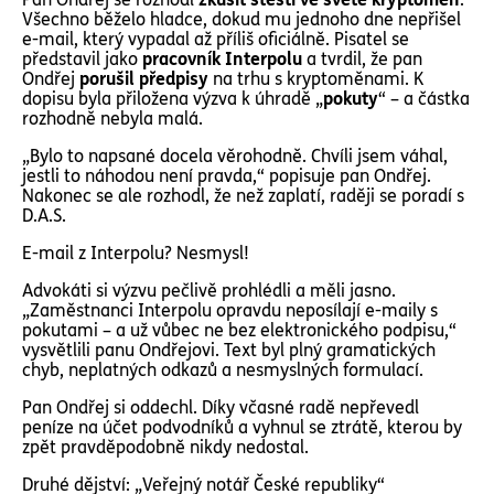
Všechno běželo hladce, dokud mu jednoho dne nepřišel
e-mail, který vypadal až příliš oficiálně. Pisatel se
představil jako
pracovník Interpolu
a tvrdil, že pan
Ondřej
porušil předpisy
na trhu s kryptoměnami. K
dopisu byla přiložena výzva k úhradě „
pokuty
“ – a částka
rozhodně nebyla malá.
„Bylo to napsané docela věrohodně. Chvíli jsem váhal,
jestli to náhodou není pravda,“ popisuje pan Ondřej.
Nakonec se ale rozhodl, že než zaplatí, raději se poradí s
D.A.S.
E-mail z Interpolu? Nesmysl!
Advokáti si výzvu pečlivě prohlédli a měli jasno.
„Zaměstnanci Interpolu opravdu neposílají e-maily s
pokutami – a už vůbec ne bez elektronického podpisu,“
vysvětlili panu Ondřejovi. Text byl plný gramatických
chyb, neplatných odkazů a nesmyslných formulací.
Pan Ondřej si oddechl. Díky včasné radě nepřevedl
peníze na účet podvodníků a vyhnul se ztrátě, kterou by
zpět pravděpodobně nikdy nedostal.
Druhé dějství: „Veřejný notář České republiky“