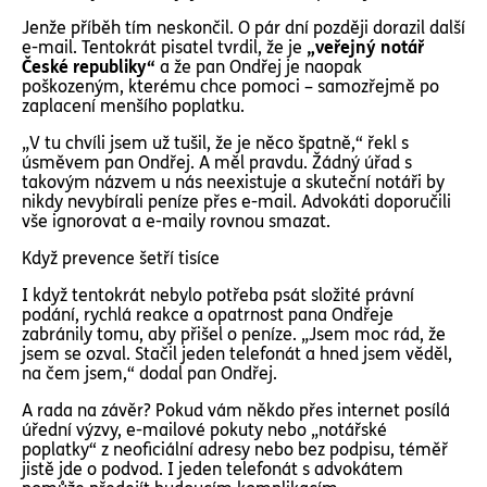
Jenže příběh tím neskončil. O pár dní později dorazil další
e-mail. Tentokrát pisatel tvrdil, že je
„veřejný notář
České republiky“
a že pan Ondřej je naopak
poškozeným, kterému chce pomoci – samozřejmě po
zaplacení menšího poplatku.
„V tu chvíli jsem už tušil, že je něco špatně,“ řekl s
úsměvem pan Ondřej. A měl pravdu. Žádný úřad s
takovým názvem u nás neexistuje a skuteční notáři by
nikdy nevybírali peníze přes e-mail. Advokáti doporučili
vše ignorovat a e-maily rovnou smazat.
Když prevence šetří tisíce
I když tentokrát nebylo potřeba psát složité právní
podání, rychlá reakce a opatrnost pana Ondřeje
zabránily tomu, aby přišel o peníze. „Jsem moc rád, že
jsem se ozval. Stačil jeden telefonát a hned jsem věděl,
na čem jsem,“ dodal pan Ondřej.
A rada na závěr? Pokud vám někdo přes internet posílá
úřední výzvy, e-mailové pokuty nebo „notářské
poplatky“ z neoficiální adresy nebo bez podpisu, téměř
jistě jde o podvod. I jeden telefonát s advokátem