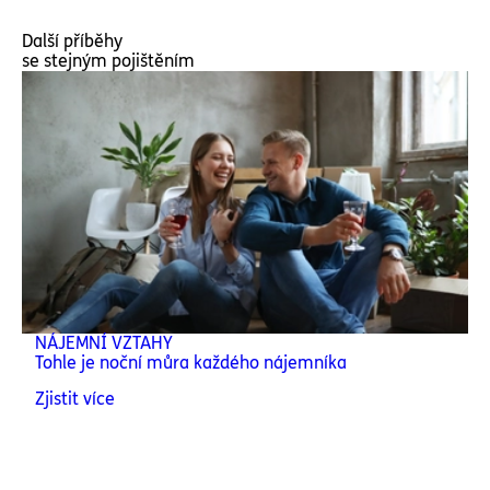
Další příběhy
se stejným pojištěním
NÁJEMNÍ VZTAHY
Tohle je noční můra každého nájemníka
Zjistit více