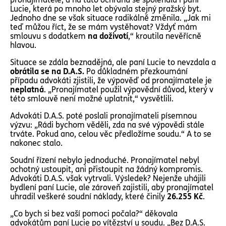
Lucie, která po mnoho let obývala stejný pražský byt.
Jednoho dne se však situace radikálně změnila. „Jak mi
teď můžou říct, že se mám vystěhovat? Vždyť mám
smlouvu s dodatkem
na doživotí
,“ kroutila nevěřícně
hlavou.
Situace se zdála beznadějná, ale paní Lucie to nevzdala a
obrátila se na D.A.S.
Po důkladném přezkoumání
případu advokáti zjistili, že výpověď od pronajímatele je
neplatná
. „Pronajímatel použil výpovědní důvod, který v
této smlouvě není možné uplatnit,“ vysvětlili.
Advokáti D.A.S. poté poslali pronajímateli písemnou
výzvu: „Rádi bychom věděli, zda na své výpovědi stále
trváte. Pokud ano, celou věc předložíme soudu.“ A to se
nakonec stalo.
Soudní řízení nebylo jednoduché. Pronajímatel nebyl
ochotný ustoupit, ani přistoupit na žádný kompromis.
Advokáti D.A.S. však vytrvali. Výsledek? Nejenže uhájili
bydlení paní Lucie, ale zároveň zajistili, aby pronajímatel
uhradil veškeré soudní náklady, které činily
26.255 Kč
.
„Co bych si bez vaší pomoci počala?“ děkovala
advokátům paní Lucie po vítězství u soudu. „Bez D.A.S.