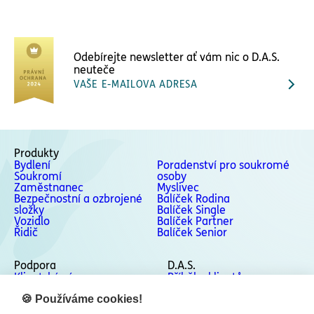
Odebírejte newsletter ať vám nic o D.A.S.
neuteče
VAŠE E-MAILOVA ADRESA
Produkty
Bydlení
Poradenství pro soukromé
Soukromí
osoby
Zaměstnanec
Myslivec
Bezpečnostní a ozbrojené
Balíček Rodina
složky
Balíček Single
Vozidlo
Balíček Partner
Řidič
Balíček Senior
Podpora
D.A.S.
Klientská zóna
Příběhy klientů
Podpora
Kontakty
Odstoupení od smlouvy
🍪 Používáme cookies!
Stížnosti a Whistleblowing