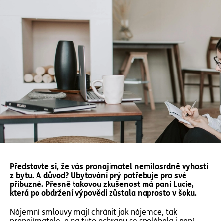
Představte si, že vás pronajímatel nemilosrdně vyhostí
z bytu. A důvod? Ubytování prý potřebuje pro své
příbuzné. Přesně takovou zkušenost má paní Lucie,
která po obdržení výpovědi zůstala naprosto v šoku.
Nájemní smlouvy mají chránit jak nájemce, tak
pronajímatele, a na tuto ochranu se spoléhala i paní