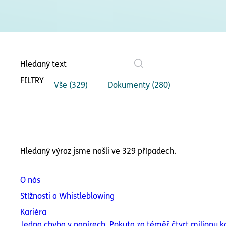
FILTRY
Vše (329)
Dokumenty (280)
Hledaný výraz jsme našli ve 329 případech.
O nás
Stížnosti a Whistleblowing
Kariéra
Jedna chyba v papírech. Pokuta za téměř čtvrt milionu k