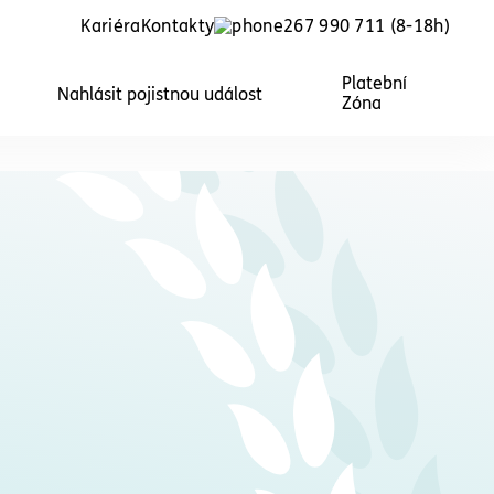
Kariéra
Kontakty
267 990 711
(8-18h)
Platební
Nahlásit pojistnou událost
Zóna
školky
Právní ochrana pro obce
lky,
Právní služby pro obce, starosty a
ce
členy zastupitelstev obcí.