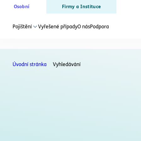
Osobní
Firmy a Instituce
Pojištění
Vyřešené případy
O nás
Podpora
SLUŽBY PRO PODNIKATELE
Právní ochrana
Úvodní stránka
Vyhledávání
Živnostníka a OSVČ
Právní ochrana
Podnikatele
Právní poradenství
Pro podnikatele