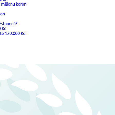
 milionu korun
ion
městnanců?
0 Kč
tě 120.000 Kč