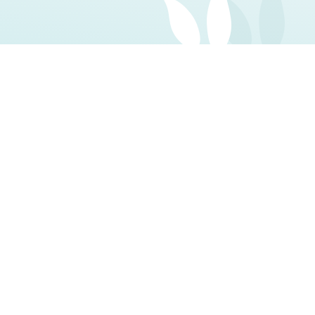
od 804
Kč
ě
Měsíčně
Slide 2 of 2