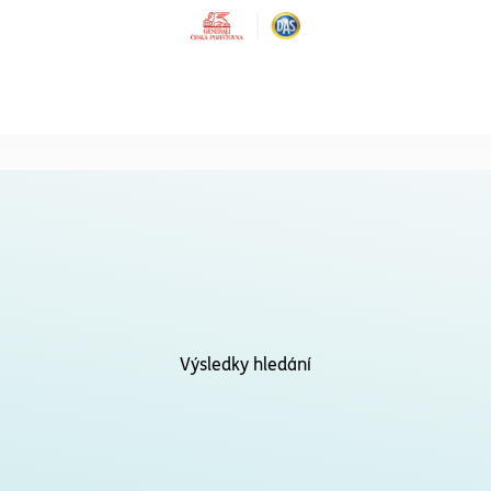
SLUŽBY PRO INSTITUCE
Právní ochrana
Školy a školky
Právní ochrana pro školy a 
Právní ochrana
Obce
Výsledky hledání
Právní služby pro školy a ško
jejich ředitele a zaměstnan