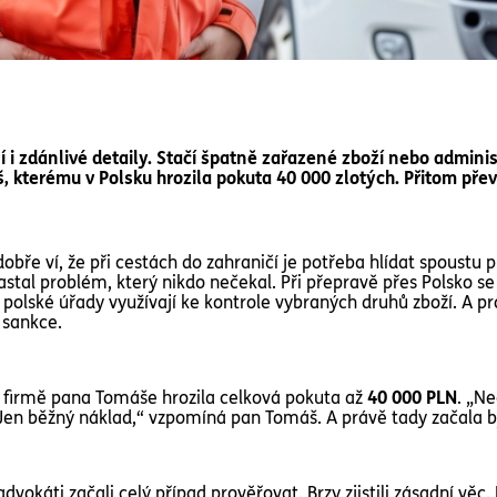
 i zdánlivé detaily. Stačí špatně zařazené zboží nebo adminis
, kterému v Polsku hrozila pokuta 40 000 zlotých. Přitom přev
bře ví, že při cestách do zahraničí je potřeba hlídat spoustu 
nastal problém, který nikdo nečekal. Při přepravě přes Polsko s
polské úřady využívají ke kontrole vybraných druhů zboží. A pr
 sankce.
 a firmě pana Tomáše hrozila celková pokuta až
40 000 PLN
. „Ne
en běžný náklad,“ vzpomíná pan Tomáš. A právě tady začala bý
advokáti začali celý případ prověřovat. Brzy zjistili zásadní vě