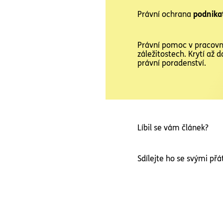
Právní ochrana
podnika
Právní pomoc v pracovn
záležitostech. Krytí až 
právní poradenství.
Líbil se vám článek?
Sdílejte ho se svými přát