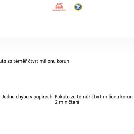
SLUŽBY PRO INSTITUCE
Právní ochrana
uta za téměř čtvrt milionu korun
Školy a školky
Právní ochrana pro školy a 
Právní ochrana
Obce
Jedna chyba v papírech. Pokuta za téměř čtvrt milionu korun
2 min čtení
Právní služby pro školy a ško
jejich ředitele a zaměstnan