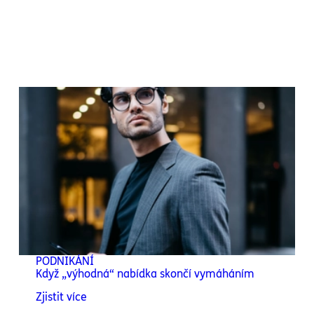
PODNIKÁNÍ
Když „výhodná“ nabídka skončí vymáháním
Zjistit více