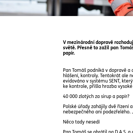
V mezinárodní dopravě rozhodují
světě. Přesně to zažil pan Tomáš
papír.
Pan Tomáš podniká v dopravě a do
hlášení, kontroly. Tentokrát ale 
evidováno v systému SENT, který 
ke kontrole, přišla hrozba vysoké
40 000 zlotých za sirup a papír?
Polské úřady zahájily dvě řízení
nebezpečného ani podezřelého. J
Něco tady nesedí
Pan Tomáš se obrátil na D.A.S. a 