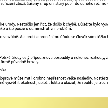
zařazení zboží. Sušený sirup ani starý papír do daného režimu
ké úřady. Nestačilo jen říct, že došlo k chybě. Důležité bylo vysv
iko a šlo pouze o administrativní problém.
ic schválně. Ale proti zahraničnímu úřadu se člověk sám těžko 
olské úřady celý případ znovu posoudily a nakonec rozhodly, ž
é firmě původně hrozily.
níze
 dopravě může mít i drobná nepřesnost velké následky. Naštěs
 vysvětlit okolnosti, doložit fakta a ukázat, že realita je troch