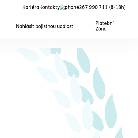
Kariéra
Kontakty
267 990 711
(8-18h)
Platební
Nahlásit pojistnou událost
Zóna
školky
Právní ochrana pro obce
lky,
Právní služby pro obce, starosty a
ce
členy zastupitelstev obcí.