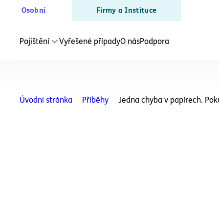
Osobní
Firmy a Instituce
Pojištění
Vyřešené případy
O nás
Podpora
SLUŽBY PRO PODNIKATELE
Právní ochrana
Úvodní stránka
Příběhy
Jedna chyba v papírech. Pok
Živnostníka a OSVČ
Právní ochrana
Podnikatele
Právní poradenství
Pro podnikatele