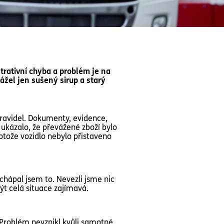
trativní chyba a problém je na
ážel jen sušený sirup a starý
pravidel. Dokumenty, evidence,
e ukázalo, že převážené zboží bylo
otože vozidlo nebylo přistaveno
chápal jsem to. Nevezli jsme nic
t celá situace zajímavá.
c. Problém nevznikl kvůli samotné