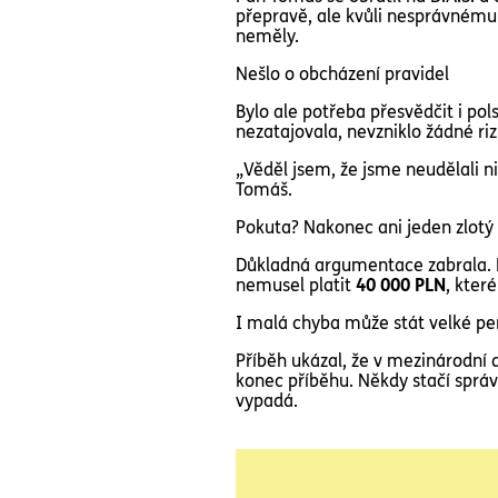
přepravě, ale kvůli nesprávnému 
neměly.
Nešlo o obcházení pravidel
Bylo ale potřeba přesvědčit i pols
nezatajovala, nevzniklo žádné riz
„Věděl jsem, že jsme neudělali n
Tomáš.
Pokuta? Nakonec ani jeden zlotý
Důkladná argumentace zabrala. P
nemusel platit
40 000 PLN
, kter
I malá chyba může stát velké pe
Příběh ukázal, že v mezinárodní
konec příběhu. Někdy stačí správně
vypadá.