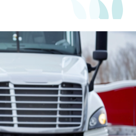
od 804
Kč
ě
Měsíčně
Slide 2 of 2