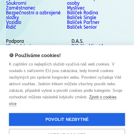
Soukromí
osoby
Zaměstnanec
Myslivec
Bezpečnostní a ozbrojené
Balíček Rodina
složky
Balíček Single
Vozidlo
Balíček Partner
Řidič
Balíček Senior
Podpora
D.A.S.
Klientská zóna
Příběhy klientů
Podpora
Kontakty
Odstoupení od smlouvy
🍪 Používáme cookies!
Stížnosti a Whistleblowing
K zajištění co nejlepších služeb využívá náš web cookies. V
Sociální sítě
souladu s nařízením EU jsou zakázána, tedy kromě cookies
Facebook
nezbytných pro správné fungování webu. Povolení vyžaduje Váš
Instagram
aktivní souhlas. Jedním klikem můžete všechny povolit nebo
LinkedIn
zakázat, případně vybrat a povolit cookies podle kategorie. Svoje
YouTube
rozhodnutí můžete následně kdykoliv změnit.
Zjistit o cookies
více
POVOLIT NEZBYTNÉ