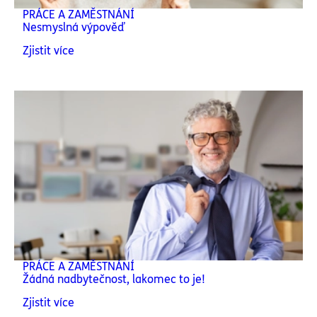
PRÁCE A ZAMĚSTNÁNÍ
Nesmyslná výpověď
Zjistit více
PRÁCE A ZAMĚSTNÁNÍ
Žádná nadbytečnost, lakomec to je!
Zjistit více