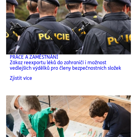
PRÁCE A ZAMĚSTNÁNÍ
Zákaz reexportu léků do zahraničí i možnost
vedlejších výdělků pro členy bezpečnostních složek
Zjistit více