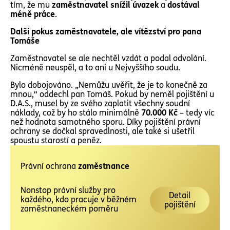
tím, že mu
zaměstnavatel snížil úvazek
a
dostával
méně práce
.
Další pokus zaměstnavatele, ale vítězství pro pana
Tomáše
Zaměstnavatel se ale nechtěl vzdát a podal odvolání.
Nicméně neuspěl, a to ani u Nejvyššího soudu.
Bylo dobojováno. „Nemůžu uvěřit, že je to konečně za
mnou,“ oddechl pan Tomáš. Pokud by neměl pojištění u
D.A.S., musel by ze svého zaplatit všechny soudní
náklady, což by ho stálo minimálně
70.000 Kč
– tedy víc
než hodnota samotného sporu. Díky pojištění právní
ochrany se dočkal spravedlnosti, ale také si ušetřil
spoustu starostí a peněz.
Právní ochrana
zaměstnance
Nonstop právní služby pro
Detail
každého, kdo pracuje v běžném
pojištění
zaměstnaneckém poměru