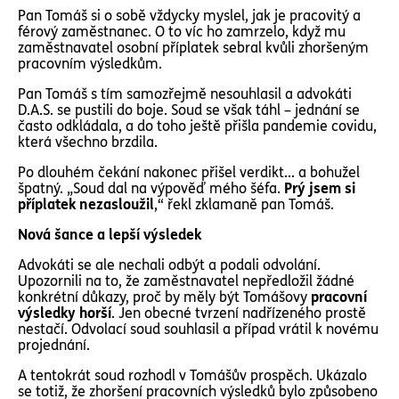
Pan Tomáš si o sobě vždycky myslel, jak je pracovitý a
férový zaměstnanec. O to víc ho zamrzelo, když mu
zaměstnavatel osobní příplatek sebral kvůli zhoršeným
pracovním výsledkům.
Pan Tomáš s tím samozřejmě nesouhlasil a advokáti
D.A.S. se pustili do boje. Soud se však táhl – jednání se
často odkládala, a do toho ještě přišla pandemie covidu,
která všechno brzdila.
Po dlouhém čekání nakonec přišel verdikt... a bohužel
špatný. „Soud dal na výpověď mého šéfa.
Prý jsem si
příplatek nezasloužil
,“ řekl zklamaně pan Tomáš.
Nová šance a lepší výsledek
Advokáti se ale nechali odbýt a podali odvolání.
Upozornili na to, že zaměstnavatel nepředložil žádné
konkrétní důkazy, proč by měly být Tomášovy
pracovní
výsledky horší
. Jen obecné tvrzení nadřízeného prostě
nestačí. Odvolací soud souhlasil a případ vrátil k novému
projednání.
A tentokrát soud rozhodl v Tomášův prospěch. Ukázalo
se totiž, že zhoršení pracovních výsledků bylo způsobeno