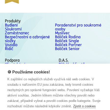
Produkty
Bydlení
Poradenství pro soukromé
Soukromí
osoby
Zaměstnanec
Myslivec
Bezpečnostní a ozbrojené
Balíček Rodina
složky
Balíček Single
Vozidlo
Balíček Partner
Řidič
Balíček Senior
Podpora
D.A.S.
Klientská zóna
Příběhy klientů
Podpora
Kontakty
Odstoupení od smlouvy
🍪 Používáme cookies!
Stížnosti a Whistleblowing
K zajištění co nejlepších služeb využívá náš web cookies. V
Sociální sítě
souladu s nařízením EU jsou zakázána, tedy kromě cookies
Facebook
nezbytných pro správné fungování webu. Povolení vyžaduje Váš
Instagram
aktivní souhlas. Jedním klikem můžete všechny povolit nebo
LinkedIn
zakázat, případně vybrat a povolit cookies podle kategorie. Svoje
YouTube
rozhodnutí můžete následně kdykoliv změnit.
Zjistit o cookies