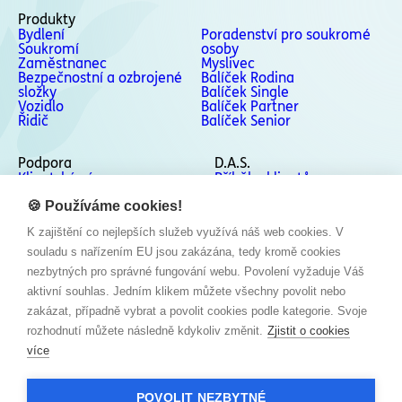
Produkty
Bydlení
Poradenství pro soukromé
Soukromí
osoby
Zaměstnanec
Myslivec
Bezpečnostní a ozbrojené
Balíček Rodina
složky
Balíček Single
Vozidlo
Balíček Partner
Řidič
Balíček Senior
Podpora
D.A.S.
Klientská zóna
Příběhy klientů
Podpora
Kontakty
Odstoupení od smlouvy
🍪 Používáme cookies!
Stížnosti a Whistleblowing
K zajištění co nejlepších služeb využívá náš web cookies. V
Sociální sítě
souladu s nařízením EU jsou zakázána, tedy kromě cookies
Facebook
nezbytných pro správné fungování webu. Povolení vyžaduje Váš
Instagram
aktivní souhlas. Jedním klikem můžete všechny povolit nebo
LinkedIn
zakázat, případně vybrat a povolit cookies podle kategorie. Svoje
YouTube
rozhodnutí můžete následně kdykoliv změnit.
Zjistit o cookies
více
POVOLIT NEZBYTNÉ