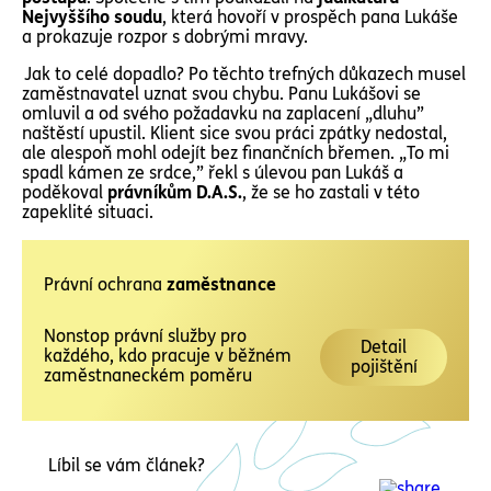
Nejvyššího soudu
, která hovoří v prospěch pana Lukáše
a prokazuje rozpor s dobrými mravy.
Jak to celé dopadlo? Po těchto trefných důkazech musel
zaměstnavatel uznat svou chybu. Panu Lukášovi se
omluvil a od svého požadavku na zaplacení „dluhu”
naštěstí upustil. Klient sice svou práci zpátky nedostal,
ale alespoň mohl odejít bez finančních břemen. „To mi
spadl kámen ze srdce,” řekl s úlevou pan Lukáš a
poděkoval
právníkům D.A.S.
, že se ho zastali v této
zapeklité situaci.
Právní ochrana
zaměstnance
Nonstop právní služby pro
Detail
každého, kdo pracuje v běžném
pojištění
zaměstnaneckém poměru
Líbil se vám článek?