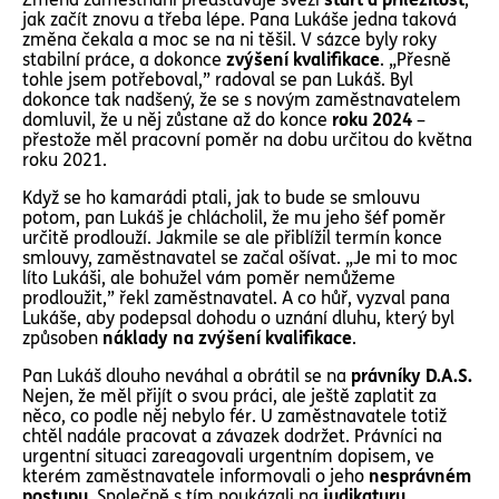
jak začít znovu a třeba lépe. Pana Lukáše jedna taková
změna čekala a moc se na ni těšil. V sázce byly roky
stabilní práce, a dokonce
zvýšení kvalifikace
. „Přesně
tohle jsem potřeboval,” radoval se pan Lukáš. Byl
dokonce tak nadšený, že se s novým zaměstnavatelem
domluvil, že u něj zůstane až do konce
roku 2024
–
přestože měl pracovní poměr na dobu určitou do května
roku 2021.
Když se ho kamarádi ptali, jak to bude se smlouvu
potom, pan Lukáš je chlácholil, že mu jeho šéf poměr
určitě prodlouží. Jakmile se ale přiblížil termín konce
smlouvy, zaměstnavatel se začal ošívat. „Je mi to moc
líto Lukáši, ale bohužel vám poměr nemůžeme
prodloužit,” řekl zaměstnavatel. A co hůř, vyzval pana
Lukáše, aby podepsal dohodu o uznání dluhu, který byl
způsoben
náklady na zvýšení kvalifikace
.
Pan Lukáš dlouho neváhal a obrátil se na
právníky D.A.S.
Nejen, že měl přijít o svou práci, ale ještě zaplatit za
něco, co podle něj nebylo fér. U zaměstnavatele totiž
chtěl nadále pracovat a závazek dodržet. Právníci na
urgentní situaci zareagovali urgentním dopisem, ve
kterém zaměstnavatele informovali o jeho
nesprávném
postupu
. Společně s tím poukázali na
judikaturu