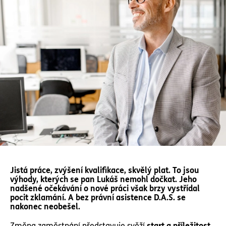
Jistá práce, zvýšení kvalifikace, skvělý plat. To jsou
výhody, kterých se pan Lukáš nemohl dočkat. Jeho
nadšené očekávání o nové práci však brzy vystřídal
pocit zklamání. A bez právní asistence D.A.S. se
nakonec neobešel.
Změna zaměstnání představuje svěží
start a příležitost
,