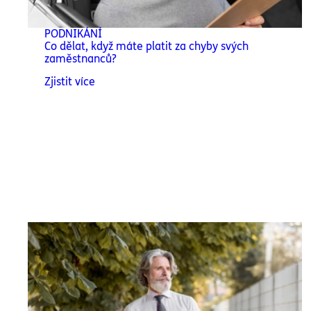
PODNIKÁNÍ
Co dělat, když máte platit za chyby svých
zaměstnanců?
Zjistit více