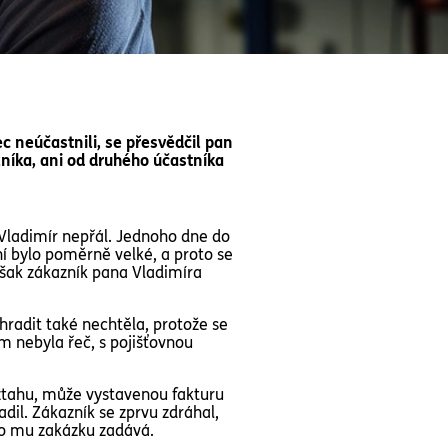
bec neúčastnili, se přesvědčil pan
zníka, ani od druhého účastníka
n Vladimír nepřál. Jednoho dne do
í bylo poměrně velké, a proto se
však zákazník pana Vladimíra
uhradit také nechtěla, protože se
em nebyla řeč, s pojišťovnou
vztahu, může vystavenou fakturu
il. Zákazník se zprvu zdráhal,
kdo mu zakázku zadává.