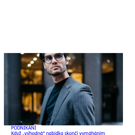
PODNIKÁNÍ
Když „výhodná“ nabídka skončí vymáháním