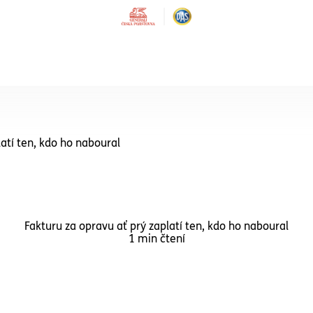
SLUŽBY PRO INSTITUCE
Právní ochrana
latí ten, kdo ho naboural
Školy a školky
Právní ochrana pro školy a 
Právní ochrana
Obce
Fakturu za opravu ať prý zaplatí ten, kdo ho naboural
1 min čtení
Právní služby pro školy a ško
jejich ředitele a zaměstnan