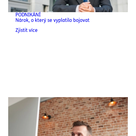
PODNIKÁNÍ
Nárok, o který se vyplatilo bojovat
Zjistit více