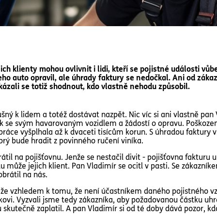
ch klienty mohou ovlivnit i lidi, kteří se pojistné události vů
eho auto opravil, ale úhrady faktury se nedočkal. Ani od záka
kázali se totiž shodnout, kdo vlastně nehodu způsobil.
šný k lidem a totéž dostávat nazpět. Nic víc si ani vlastně pa
ík se svým havarovaným vozidlem a žádostí o opravu. Poškozen
ráce vyšplhala až k dvaceti tisícům korun. S úhradou faktury 
prý bude hradit z povinného ručení viníka.
til na pojišťovnu. Jenže se nestačil divit - pojišťovna fakturu 
 může jejich klient. Pan Vladimír se ocitl v pasti. Se zákazník
obrátil na nás.
i, že vzhledem k tomu, že není účastníkem daného pojistného 
vi. Vyzvali jsme tedy zákazníka, aby požadovanou částku uhrad
u skutečně zaplatil. A pan Vladimír si od té doby dává pozor, 