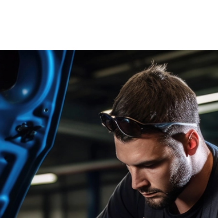
od 1042
Kč
Měsíčn