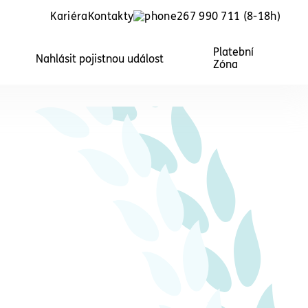
Kariéra
Kontakty
267 990 711
(8-18h)
Platební
Nahlásit pojistnou událost
Zóna
školky
Právní ochrana pro obce
lky,
Právní služby pro obce, starosty a
ce
členy zastupitelstev obcí.