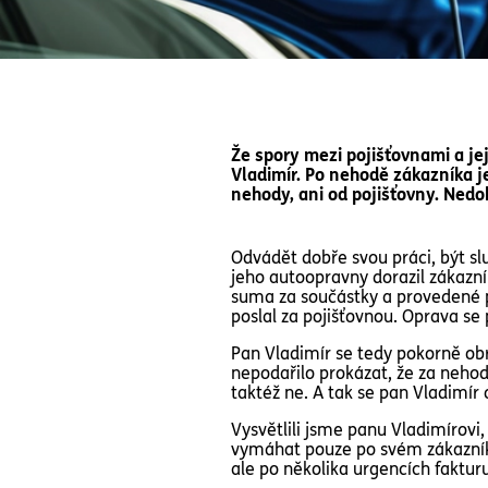
Že spory mezi pojišťovnami a jeji
Vladimír. Po nehodě zákazníka j
nehody, ani od pojišťovny. Nedo
Odvádět dobře svou práci, být slu
jeho autoopravny dorazil zákazn
suma za součástky a provedené p
poslal za pojišťovnou. Oprava se 
Pan Vladimír se tedy pokorně obrá
nepodařilo prokázat, že za nehodu
taktéž ne. A tak se pan Vladimír 
Vysvětlili jsme panu Vladimírov
vymáhat pouze po svém zákazníko
ale po několika urgencích faktur