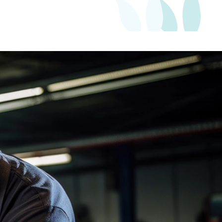
od 804
Kč
ě
Měsíčně
Slide 2 of 2