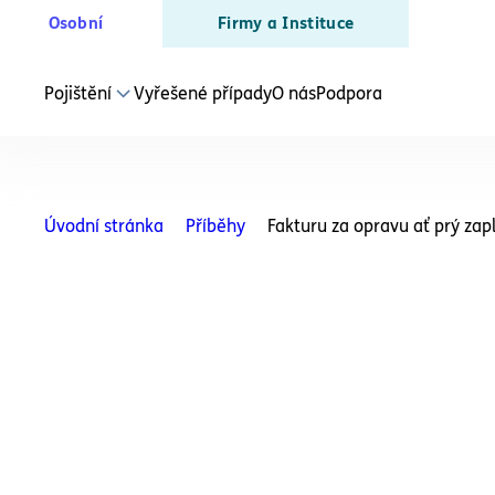
Osobní
Firmy a Instituce
Pojištění
Vyřešené případy
O nás
Podpora
SLUŽBY PRO PODNIKATELE
Právní ochrana
Úvodní stránka
Příběhy
Fakturu za opravu ať prý zap
Živnostníka a OSVČ
Právní ochrana
Podnikatele
Právní poradenství
Pro podnikatele