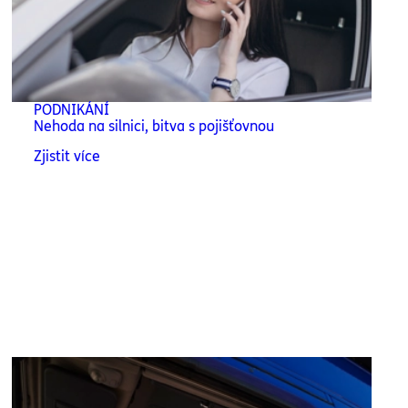
PODNIKÁNÍ
Nehoda na silnici, bitva s pojišťovnou
Zjistit více