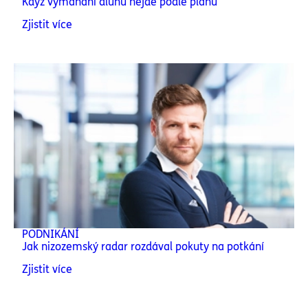
Když vymáhání dluhů nejde podle plánu
Zjistit více
PODNIKÁNÍ
Jak nizozemský radar rozdával pokuty na potkání
Zjistit více