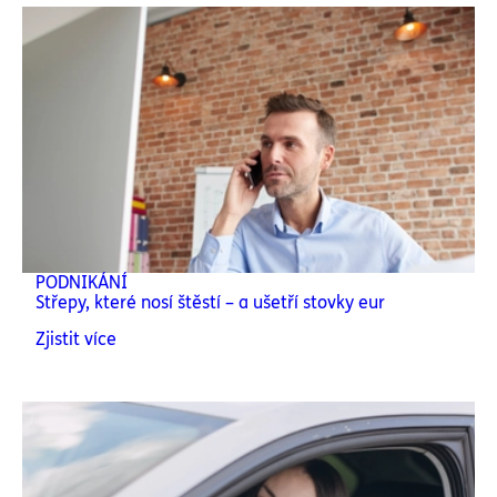
PODNIKÁNÍ
Střepy, které nosí štěstí – a ušetří stovky eur
Zjistit více