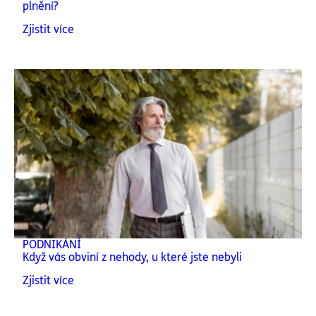
plnění?
Zjistit více
PODNIKÁNÍ
Když vás obviní z nehody, u které jste nebyli
Zjistit více