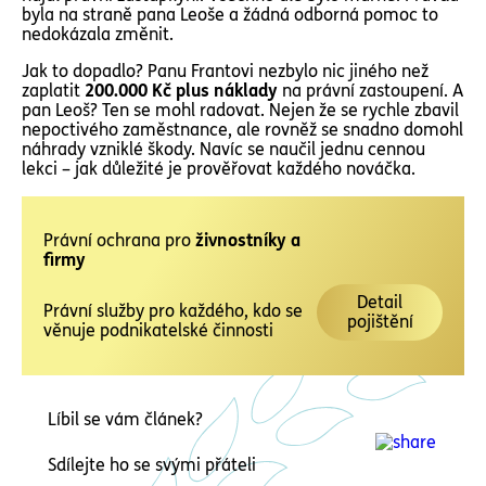
byla na straně pana Leoše a žádná odborná pomoc to
nedokázala změnit.
Jak to dopadlo? Panu Frantovi nezbylo nic jiného než
zaplatit
200.000 Kč plus náklady
na právní zastoupení. A
pan Leoš? Ten se mohl radovat. Nejen že se rychle zbavil
nepoctivého zaměstnance, ale rovněž se snadno domohl
náhrady vzniklé škody. Navíc se naučil jednu cennou
lekci – jak důležité je prověřovat každého nováčka.
Právní ochrana pro
živnostníky a
firmy
Detail
Právní služby pro každého, kdo se
pojištění
věnuje podnikatelské činnosti
Líbil se vám článek?
Sdílejte ho se svými přáteli