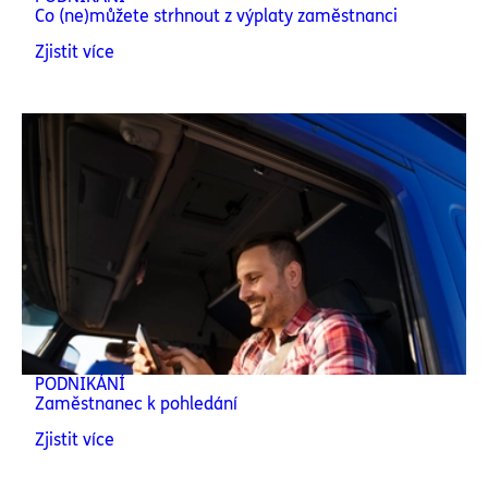
Co (ne)můžete strhnout z výplaty zaměstnanci
Zjistit více
PODNIKÁNÍ
Zaměstnanec k pohledání
Zjistit více