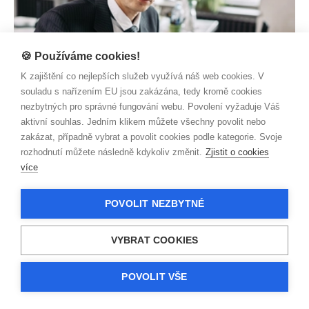
🍪 Používáme cookies!
K zajištění co nejlepších služeb využívá náš web cookies. V
souladu s nařízením EU jsou zakázána, tedy kromě cookies
PODNIKÁNÍ
nezbytných pro správné fungování webu. Povolení vyžaduje Váš
Zkouší to i na nás
aktivní souhlas. Jedním klikem můžete všechny povolit nebo
Zjistit více
zakázat, případně vybrat a povolit cookies podle kategorie. Svoje
rozhodnutí můžete následně kdykoliv změnit.
Zjistit o cookies
více
POVOLIT NEZBYTNÉ
VYBRAT COOKIES
POVOLIT VŠE