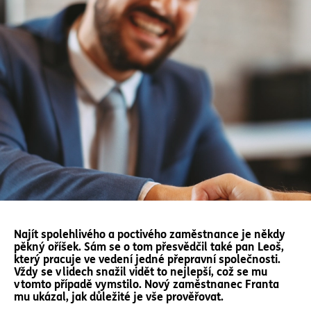
Najít spolehlivého a poctivého zaměstnance je někdy
pěkný oříšek. Sám se o tom přesvědčil také pan Leoš,
který pracuje ve vedení jedné přepravní společnosti.
Vždy se v lidech snažil vidět to nejlepší, což se mu
v tomto případě vymstilo. Nový zaměstnanec Franta
mu ukázal, jak důležité je vše prověřovat.