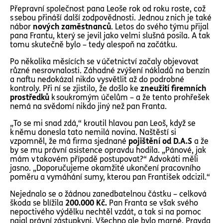
Přepravní společnost pana Leoše rok od roku roste, což
s sebou přináší další zodpovědnosti. Jednou z nich je také
nábor
nových zaměstnanců
. Letos do svého týmu přijal
pana Frantu, který se jevil jako velmi slušná posila. A tak
tomu skutečně bylo – tedy alespoň na začátku.
Po několika měsících se v účetnictví začaly objevovat
různé nesrovnalosti. Záhadné zvýšení nákladů na benzín
a naftu nedokázal nikdo vysvětlit až do podrobné
kontroly. Při ní se zjistilo, že došlo ke
zneužití firemních
prostředků
k soukromým účelům – a že tento prohřešek
nemá na svědomí nikdo jiný než pan Franta.
„To se mi snad zdá,“ kroutil hlavou pan Leoš, když se
k němu donesla tato nemilá novina. Naštěstí si
vzpomněl, že má firma sjednané
pojištění od D.A.S
a že
by se mu právní asistence opravdu hodila. „Pánové, jak
mám v takovém případě postupovat?“ Advokáti měli
jasno. „Doporučujeme okamžité ukončení pracovního
poměru a vymáhání sumy, kterou pan František odcizil.“
Nejednalo se o žádnou zanedbatelnou částku – celková
škoda se blížila
200.000 Kč.
Pan Franta se však svého
nepoctivého výdělku nechtěl vzdát, a tak si na pomoc
najal právní zástupkyni. Všechno ale bylo marné. Pravda