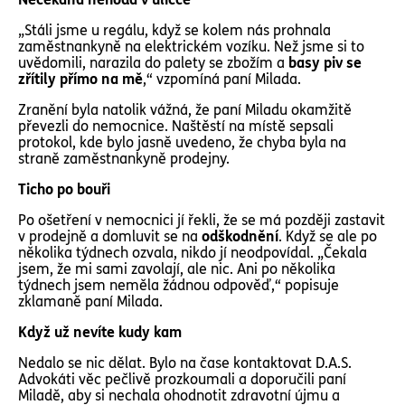
„Stáli jsme u regálu, když se kolem nás prohnala
zaměstnankyně na elektrickém vozíku. Než jsme si to
uvědomili, narazila do palety se zbožím a
basy piv se
zřítily přímo na mě
,“ vzpomíná paní Milada.
Zranění byla natolik vážná, že paní Miladu okamžitě
převezli do nemocnice. Naštěstí na místě sepsali
protokol, kde bylo jasně uvedeno, že chyba byla na
straně zaměstnankyně prodejny.
Ticho po bouři
Po ošetření v nemocnici jí řekli, že se má později zastavit
v prodejně a domluvit se na
odškodnění
. Když se ale po
několika týdnech ozvala, nikdo jí neodpovídal. „Čekala
jsem, že mi sami zavolají, ale nic. Ani po několika
týdnech jsem neměla žádnou odpověď,“ popisuje
zklamaně paní Milada.
Když už nevíte kudy kam
Nedalo se nic dělat. Bylo na čase kontaktovat D.A.S.
Advokáti věc pečlivě prozkoumali a doporučili paní
Miladě, aby si nechala ohodnotit zdravotní újmu a