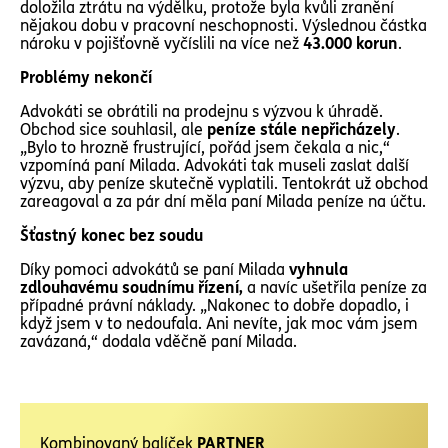
doložila ztrátu na výdělku, protože byla kvůli zranění
nějakou dobu v pracovní neschopnosti. Výslednou částka
nároku v pojišťovně vyčíslili na více než
43.000 korun
.
Problémy nekončí
Advokáti se obrátili na prodejnu s výzvou k úhradě.
Obchod sice souhlasil, ale
peníze stále nepřicházely
.
„Bylo to hrozně frustrující, pořád jsem čekala a nic,“
vzpomíná paní Milada. Advokáti tak museli zaslat další
výzvu, aby peníze skutečně vyplatili. Tentokrát už obchod
zareagoval a za pár dní měla paní Milada peníze na účtu.
Šťastný konec bez soudu
Díky pomoci advokátů se paní Milada
vyhnula
zdlouhavému soudnímu řízení,
a navíc ušetřila peníze za
případné právní náklady. „Nakonec to dobře dopadlo, i
když jsem v to nedoufala. Ani nevíte, jak moc vám jsem
zavázaná,“ dodala vděčně paní Milada.
Kombinovaný balíček
PARTNER