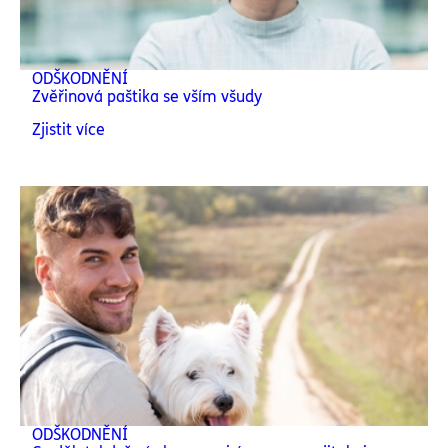
ODŠKODNĚNÍ
Zvěřinová paštika se vším všudy
Zjistit více
ODŠKODNĚNÍ