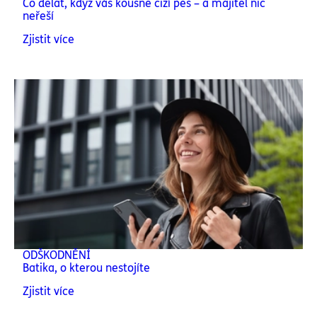
Co dělat, když vás kousne cizí pes – a majitel nic
neřeší
Zjistit více
ODŠKODNĚNÍ
Batika, o kterou nestojíte
Zjistit více