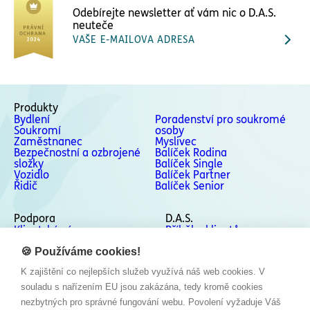
Odebírejte newsletter ať vám nic o D.A.S.
neuteče
VAŠE E-MAILOVA ADRESA
Produkty
Bydlení
Poradenství pro soukromé
Soukromí
osoby
Zaměstnanec
Myslivec
Bezpečnostní a ozbrojené
Balíček Rodina
složky
Balíček Single
Vozidlo
Balíček Partner
Řidič
Balíček Senior
Podpora
D.A.S.
Klientská zóna
Příběhy klientů
Podpora
Kontakty
Odstoupení od smlouvy
🍪 Používáme cookies!
Stížnosti a Whistleblowing
K zajištění co nejlepších služeb využívá náš web cookies. V
Sociální sítě
souladu s nařízením EU jsou zakázána, tedy kromě cookies
Facebook
nezbytných pro správné fungování webu. Povolení vyžaduje Váš
Instagram