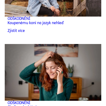
ODŠKODNĚNÍ
Koupenému koni na jazyk nehleď
Zjistit více
ODŠKODNĚNÍ