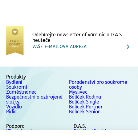
Odebírejte newsletter ať vám nic o D.A.S.
neuteče
VAŠE E-MAILOVA ADRESA
Produkty
Bydlení
Poradenství pro soukromé
Soukromí
osoby
Zaměstnanec
Myslivec
Bezpečnostní a ozbrojené
Balíček Rodina
složky
Balíček Single
Vozidlo
Balíček Partner
Řidič
Balíček Senior
Podpora
D.A.S.
Klientská zóna
Příběhy klientů
Podpora
Kontakty