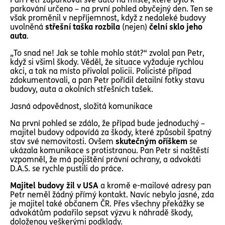
parkování určeno – na první pohled obyčejný den. Ten se
však proměnil v nepříjemnost, když z nedaleké budovy
uvolněná
střešní taška rozbila
(nejen)
čelní sklo jeho
auta
.
„To snad ne! Jak se tohle mohlo stát?“ zvolal pan Petr,
když si všiml škody. Věděl, že situace vyžaduje rychlou
akci, a tak na místo přivolal policii. Policisté případ
zdokumentovali, a pan Petr pořídil detailní fotky stavu
budovy, auta a okolních střešních tašek.
Jasná odpovědnost, složitá komunikace
Na první pohled se zdálo, že případ bude jednoduchý –
majitel budovy odpovídá za škody, které způsobil špatný
stav své nemovitosti. Ovšem
skutečným oříškem
se
ukázala komunikace s protistranou. Pan Petr si naštěstí
vzpomněl, že má pojištění právní ochrany, a advokáti
D.A.S. se rychle pustili do práce.
Majitel budovy žil v USA
a kromě e-mailové adresy pan
Petr neměl žádný přímý kontakt. Navíc nebylo jasné, zda
je majitel také občanem ČR. Přes všechny překážky se
advokátům podařilo sepsat výzvu k náhradě škody,
doloženou veškerými podklady.