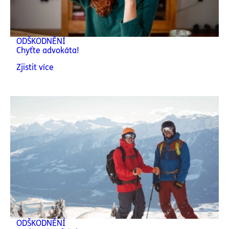
ODŠKODNĚNÍ
Chyťte advokáta!
Zjistit více
ODŠKODNĚNÍ