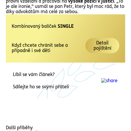
právní vzdělání a pracoval na
vysoké pozici v justici
. „To
je ale ironie,“ usmál se pan Petr, který byl moc rád, že to
díky advokátům má celé za sebou.
Kombinovaný balíček
SINGLE
Detail
Když chcete chránit sebe a
pojištění
případně i své děti
Líbil se vám článek?
Sdílejte ho se svými přáteli
Další příběhy