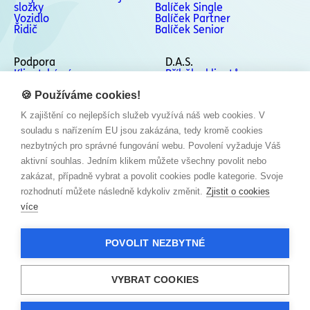
složky
Balíček Single
Vozidlo
Balíček Partner
Řidič
Balíček Senior
Podpora
D.A.S.
Klientská zóna
Příběhy klientů
Podpora
Kontakty
Odstoupení od smlouvy
🍪 Používáme cookies!
Stížnosti a Whistleblowing
K zajištění co nejlepších služeb využívá náš web cookies. V
Sociální sítě
souladu s nařízením EU jsou zakázána, tedy kromě cookies
Facebook
nezbytných pro správné fungování webu. Povolení vyžaduje Váš
Instagram
aktivní souhlas. Jedním klikem můžete všechny povolit nebo
LinkedIn
zakázat, případně vybrat a povolit cookies podle kategorie. Svoje
YouTube
rozhodnutí můžete následně kdykoliv změnit.
Zjistit o cookies
více
POVOLIT NEZBYTNÉ
VYBRAT COOKIES
Informace o zpracování osobních údajů
Zásady cookies
© 2026 Všechna práva vyhrazena Generali Česká