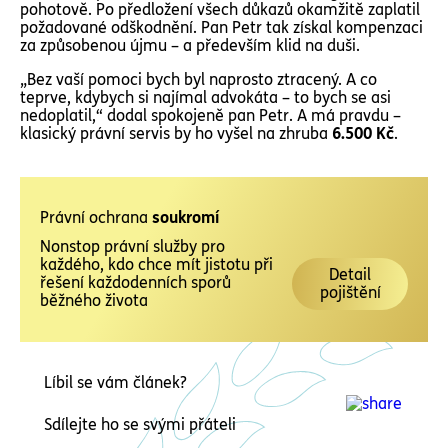
pohotově. Po předložení všech důkazů okamžitě zaplatil
požadované odškodnění. Pan Petr tak získal kompenzaci
za způsobenou újmu – a především klid na duši.
„Bez vaší pomoci bych byl naprosto ztracený. A co
teprve, kdybych si najímal advokáta – to bych se asi
nedoplatil,“ dodal spokojeně pan Petr. A má pravdu –
klasický právní servis by ho vyšel na zhruba
6.500 Kč
.
Právní ochrana
soukromí
Nonstop právní služby pro
každého, kdo chce mít jistotu při
Detail
řešení každodenních sporů
pojištění
běžného života
Líbil se vám článek?
Sdílejte ho se svými přáteli