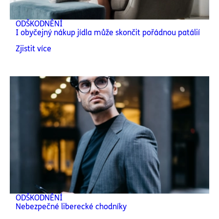
ODŠKODNĚNÍ
I obyčejný nákup jídla může skončit pořádnou patálií
Zjistit více
ODŠKODNĚNÍ
Nebezpečné liberecké chodníky