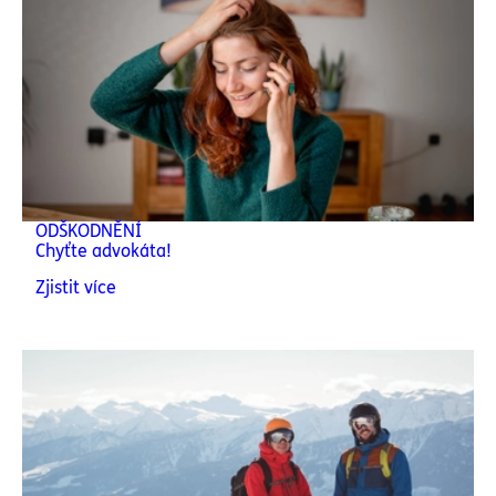
ODŠKODNĚNÍ
Chyťte advokáta!
Zjistit více