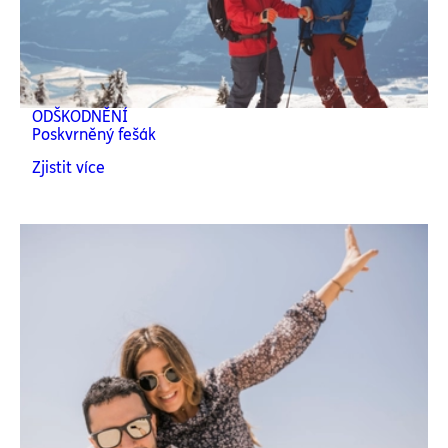
ODŠKODNĚNÍ
Poskvrněný fešák
Zjistit více