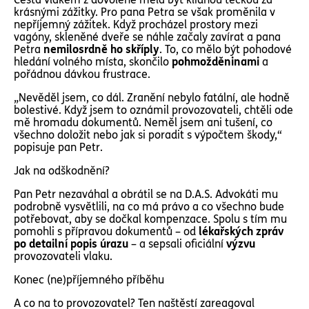
krásnými zážitky. Pro pana Petra se však proměnila v
nepříjemný zážitek. Když procházel prostory mezi
vagóny, skleněné dveře se náhle začaly zavírat a pana
Petra
nemilosrdně ho skříply
. To, co mělo být pohodové
hledání volného místa, skončilo
pohmožděninami
a
pořádnou dávkou frustrace.
„Nevěděl jsem, co dál. Zranění nebylo fatální, ale hodně
bolestivé. Když jsem to oznámil provozovateli, chtěli ode
mě hromadu dokumentů. Neměl jsem ani tušení, co
všechno doložit nebo jak si poradit s výpočtem škody,“
popisuje pan Petr.
Jak na odškodnění?
Pan Petr nezaváhal a obrátil se na D.A.S. Advokáti mu
podrobně vysvětlili, na co má právo a co všechno bude
potřebovat, aby se dočkal kompenzace. Spolu s tím mu
pomohli s přípravou dokumentů – od
lékařských zpráv
po detailní popis úrazu
– a sepsali oficiální
výzvu
provozovateli vlaku.
Konec (ne)příjemného příběhu
A co na to provozovatel? Ten naštěstí zareagoval