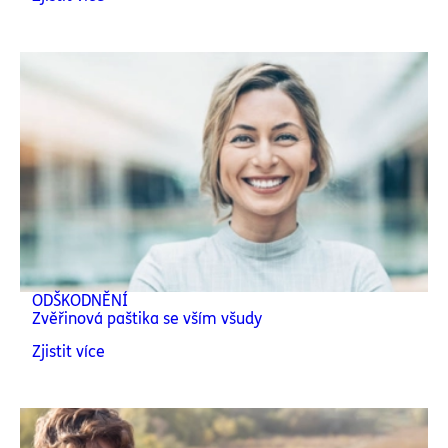
ODŠKODNĚNÍ
Zvěřinová paštika se vším všudy
Zjistit více