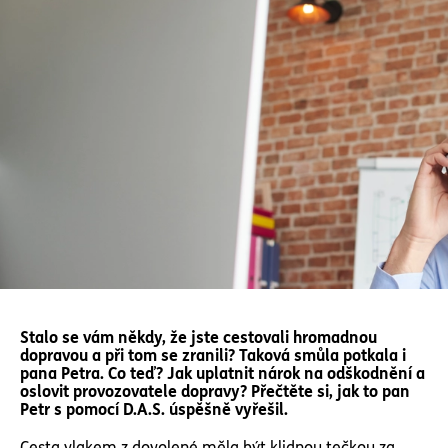
Stalo se vám někdy, že jste cestovali hromadnou
dopravou a při tom se zranili? Taková smůla potkala i
pana Petra. Co teď? Jak uplatnit nárok na odškodnění a
oslovit provozovatele dopravy? Přečtěte si, jak to pan
Petr s pomocí D.A.S. úspěšně vyřešil.
Cesta vlakem z dovolené měla být klidnou tečkou za