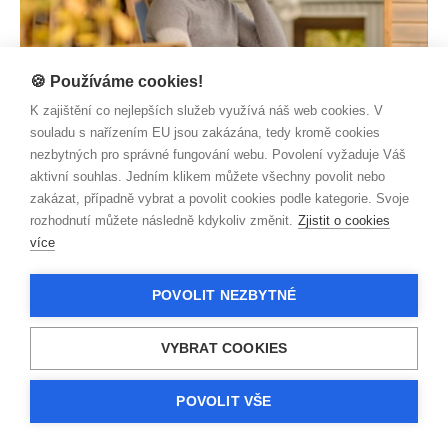
🍪 Používáme cookies!
SPORY S POJIŠŤOVNOU
K zajištění co nejlepších služeb využívá náš web cookies. V
Dobrou pojišťovnu prý nikdo na kolena nedostane
souladu s nařízením EU jsou zakázána, tedy kromě cookies
nezbytných pro správné fungování webu. Povolení vyžaduje Váš
Zjistit více
aktivní souhlas. Jedním klikem můžete všechny povolit nebo
zakázat, případně vybrat a povolit cookies podle kategorie. Svoje
rozhodnutí můžete následně kdykoliv změnit.
Zjistit o cookies
více
POVOLIT NEZBYTNÉ
VYBRAT COOKIES
POVOLIT VŠE