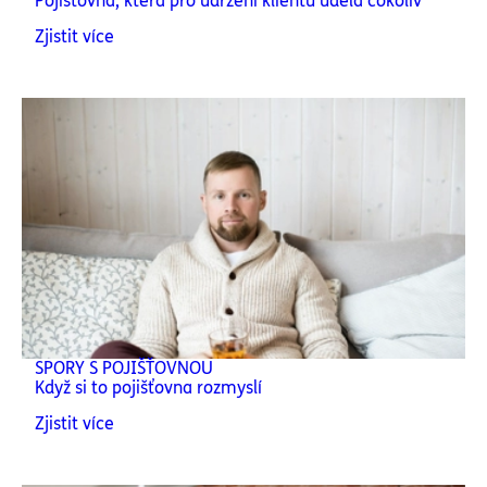
Pojišťovna, která pro udržení klientů udělá cokoliv
Zjistit více
SPORY S POJIŠŤOVNOU
Když si to pojišťovna rozmyslí
Zjistit více