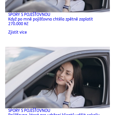
SPORY S POJIŠŤOVNOU
Když po mně pojišťovna chtěla zpětně zaplatit
270.000 Kč
Zjistit více
SPORY S POJIŠŤOVNOU