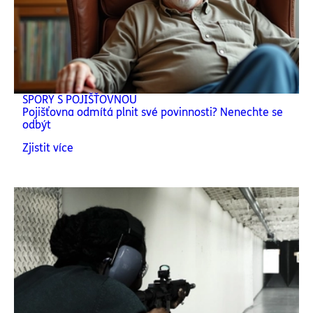
SPORY S POJIŠŤOVNOU
Pojišťovna odmítá plnit své povinnosti? Nenechte se
odbýt
Zjistit více