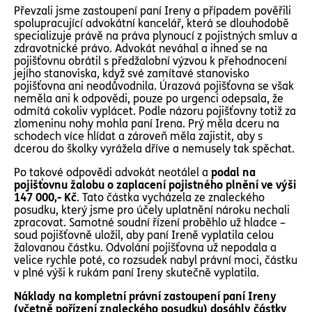
Převzali jsme zastoupení paní Ireny a případem pověřili
spolupracující advokátní kancelář, která se dlouhodobě
specializuje právě na práva plynoucí z pojistných smluv a
zdravotnické právo. Advokát neváhal a ihned se na
pojišťovnu obrátil s předžalobní výzvou k přehodnocení
jejího stanoviska, když své zamítavé stanovisko
pojišťovna ani neodůvodnila. Úrazová pojišťovna se však
neměla ani k odpovědi, pouze po urgenci odepsala, že
odmítá cokoliv vyplácet. Podle názoru pojišťovny totiž za
zlomeninu nohy mohla paní Irena. Prý měla dceru na
schodech více hlídat a zároveň měla zajistit, aby s
dcerou do školky vyrážela dříve a nemusely tak spěchat.
Po takové odpovědi advokát neotálel a
podal na
pojišťovnu žalobu o zaplacení pojistného plnění ve výši
147 000,- Kč
. Tato částka vycházela ze znaleckého
posudku, který jsme pro účely uplatnění nároku nechali
zpracovat. Samotné soudní řízení proběhlo už hladce –
soud pojišťovně uložil, aby paní Ireně vyplatila celou
žalovanou částku. Odvolání pojišťovna už nepodala a
velice rychle poté, co rozsudek nabyl právní moci, částku
v plné výši k rukám paní Ireny skutečně vyplatila.
Náklady na kompletní právní zastoupení paní Ireny
(včetně pořízení znaleckého posudku) dosáhly částky