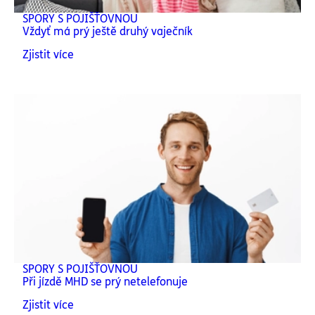
SPORY S POJIŠŤOVNOU
Vždyť má prý ještě druhý vaječník
Zjistit více
SPORY S POJIŠŤOVNOU
Při jízdě MHD se prý netelefonuje
Zjistit více