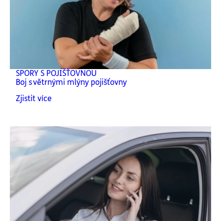
SPORY S POJIŠŤOVNOU
Boj s větrnými mlýny pojišťovny
Zjistit více