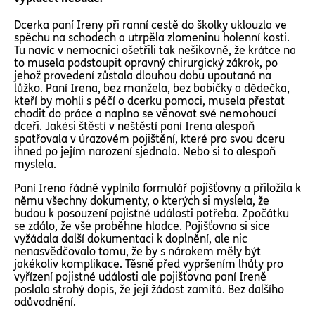
Dcerka paní Ireny při ranní cestě do školky uklouzla ve
spěchu na schodech a utrpěla zlomeninu holenní kosti.
Tu navíc v nemocnici ošetřili tak nešikovně, že krátce na
to musela podstoupit opravný chirurgický zákrok, po
jehož provedení zůstala dlouhou dobu upoutaná na
lůžko. Paní Irena, bez manžela, bez babičky a dědečka,
kteří by mohli s péčí o dcerku pomoci, musela přestat
chodit do práce a naplno se věnovat své nemohoucí
dceři. Jakési štěstí v neštěstí paní Irena alespoň
spatřovala v úrazovém pojištění, které pro svou dceru
ihned po jejím narození sjednala. Nebo si to alespoň
myslela.
Paní Irena řádně vyplnila formulář pojišťovny a přiložila k
němu všechny dokumenty, o kterých si myslela, že
budou k posouzení pojistné události potřeba. Zpočátku
se zdálo, že vše proběhne hladce. Pojišťovna si sice
vyžádala další dokumentaci k doplnění, ale nic
nenasvědčovalo tomu, že by s nárokem měly být
jakékoliv komplikace. Těsně před vypršením lhůty pro
vyřízení pojistné události ale pojišťovna paní Ireně
poslala strohý dopis, že její žádost zamítá. Bez dalšího
odůvodnění.