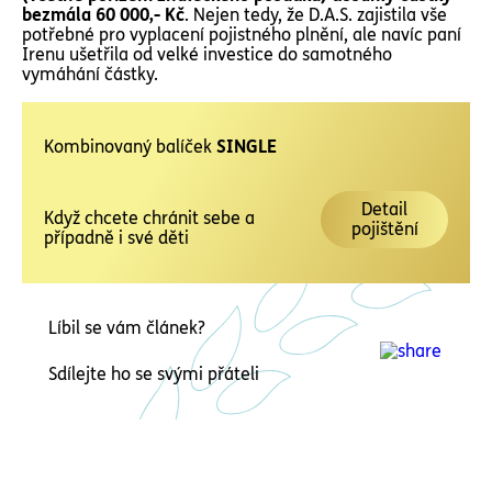
bezmála 60 000,- Kč
. Nejen tedy, že D.A.S. zajistila vše
potřebné pro vyplacení pojistného plnění, ale navíc paní
Irenu ušetřila od velké investice do samotného
vymáhání částky.
Kombinovaný balíček
SINGLE
Detail
Když chcete chránit sebe a
pojištění
případně i své děti
Líbil se vám článek?
Sdílejte ho se svými přáteli