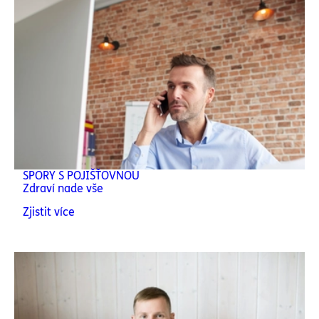
SPORY S POJIŠŤOVNOU
Zdraví nade vše
Zjistit více