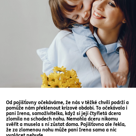
Od pojišťovny očekáváme, že nás v těžké chvíli podrží a
pomůže nám překlenout krizové období. To očekávala i
paní Irena, samoživitelka, když si její čtyřletá dcera
zlomila na schodech nohu. Nemohla dceru nikomu
svěřit a musela s ní zůstat doma. Pojišťovna ale řekla,
že za zlomenou nohu může paní Irena sama a nic
vyplácet nebude.