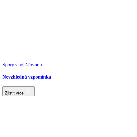
Spory s pojišťovnou
Nevzhledná vzpomínka
Zjistit více