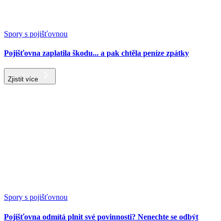
Spory s pojišťovnou
Pojišťovna zaplatila škodu... a pak chtěla peníze zpátky
Zjistit více
Spory s pojišťovnou
Pojišťovna odmítá plnit své povinnosti? Nenechte se odbýt