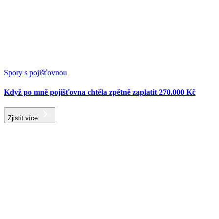
Spory s pojišťovnou
Když po mně pojišťovna chtěla zpětně zaplatit 270.000 Kč
Zjistit více