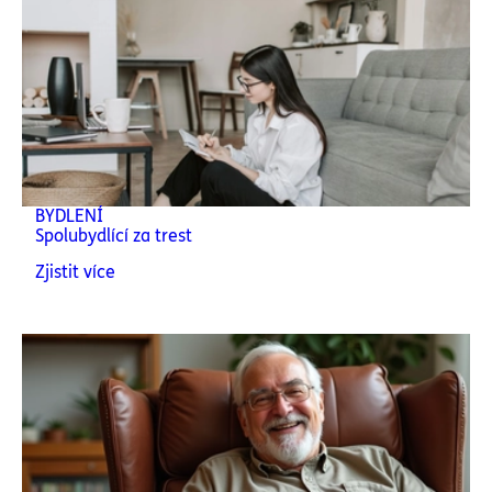
BYDLENÍ
Spolubydlící za trest
Zjistit více