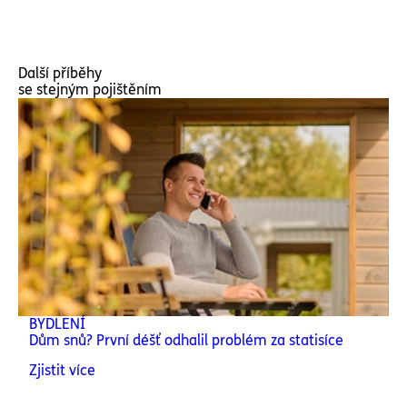
Další příběhy
se stejným pojištěním
BYDLENÍ
Dům snů? První déšť odhalil problém za statisíce
Zjistit více