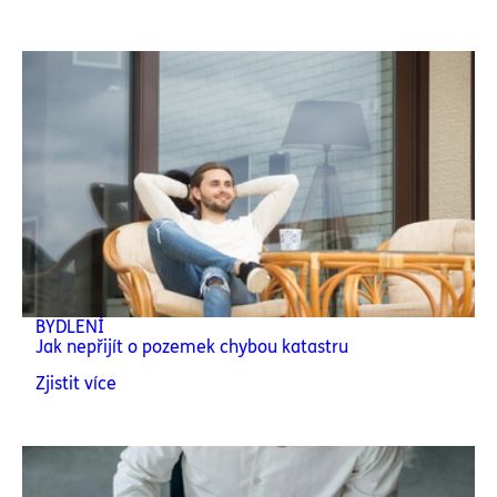
BYDLENÍ
Jak nepřijít o pozemek chybou katastru
Zjistit více