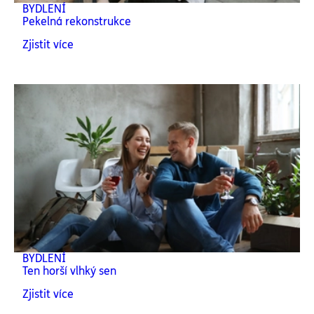
BYDLENÍ
Pekelná rekonstrukce
Zjistit více
BYDLENÍ
Ten horší vlhký sen
Zjistit více