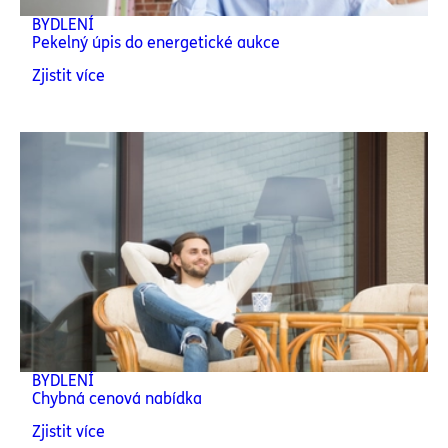
BYDLENÍ
Pekelný úpis do energetické aukce
Zjistit více
BYDLENÍ
Chybná cenová nabídka
Zjistit více