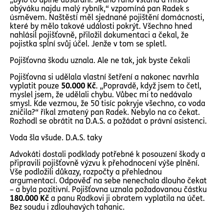
obýváku najdu malý rybník,“ vzpomíná pan Radek s
úsměvem. Naštěstí měl sjednané pojištění domácnosti,
které by mělo takové události pokrýt. Všechno hned
nahlásil pojišťovně, přiložil dokumentaci a čekal, že
pojistka splní svůj účel. Jenže v tom se spletl.
Pojišťovna škodu uznala. Ale ne tak, jak byste čekali
Pojišťovna si udělala vlastní šetření a nakonec navrhla
vyplatit pouze
50.000 Kč
. „Popravdě, když jsem to četl,
myslel jsem, že udělali chybu. Vůbec mi to nedávalo
smysl. Kde vezmou, že 50 tisíc pokryje všechno, co voda
zničila?“ říkal zmatený pan Radek. Nebylo na co čekat.
Rozhodl se obrátit na D.A.S. a požádat o právní asistenci.
Voda šla všude. D.A.S. taky
Advokáti dostali podklady potřebné k posouzení škody a
připravili pojišťovně výzvu k přehodnocení výše plnění.
Vše podložili důkazy, rozpočty a přehlednou
argumentací. Odpověď na sebe nenechala dlouho čekat
– a byla pozitivní. Pojišťovna uznala požadovanou částku
180.000 Kč
a panu Radkovi ji obratem vyplatila na účet.
Bez soudu i zdlouhavých tahanic.