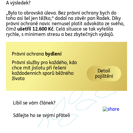
A výsledek?
„Byla to obrovská úleva. Bez právní ochrany bych do
toho asi šel jen těžko,“ dodal na závěr pan Radek. Díky
právní ochraně navíc nemusel platit advokáta ze svého,
čímž
ušetřil 12.600 Kč
. Celá situace se tak vyřešila
rychle, s minimem stresu a bez zbytečných výdajů.
Právní ochrana
bydlení
Právní služby pro každého, kdo
chce mít jistotu při řešení
Detail
každodenních sporů běžného
pojištění
života
Líbil se vám článek?
Sdílejte ho se svými přáteli