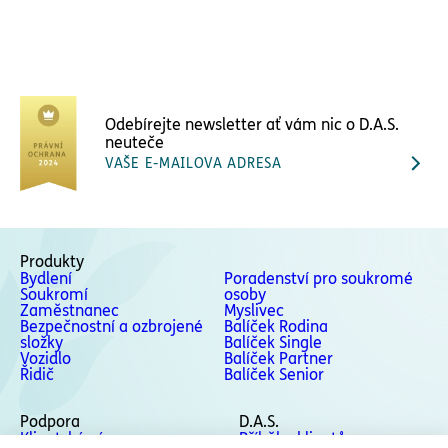
Odebírejte newsletter ať vám nic o D.A.S.
neuteče
VAŠE E-MAILOVA ADRESA
Produkty
Bydlení
Poradenství pro soukromé
Soukromí
osoby
Zaměstnanec
Myslivec
Bezpečnostní a ozbrojené
Balíček Rodina
složky
Balíček Single
Vozidlo
Balíček Partner
Řidič
Balíček Senior
Podpora
D.A.S.
Klientská zóna
Příběhy klientů