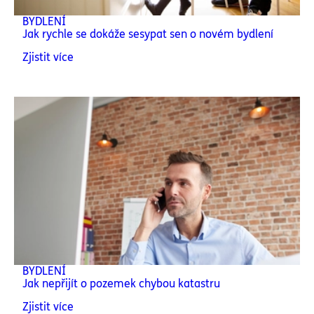
BYDLENÍ
Jak rychle se dokáže sesypat sen o novém bydlení
Zjistit více
BYDLENÍ
Jak nepřijít o pozemek chybou katastru
Zjistit více