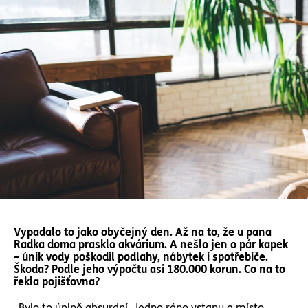
Vypadalo to jako obyčejný den. Až na to, že u pana
Radka doma prasklo akvárium. A nešlo jen o pár kapek
– únik vody poškodil podlahy, nábytek i spotřebiče.
Škoda? Podle jeho výpočtu asi 180.000 korun. Co na to
řekla pojišťovna?
„Bylo to úplně absurdní. Jedno ráno vstanu a místo