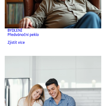
BYDLENÍ
Předvánoční peklo
Zjistit více