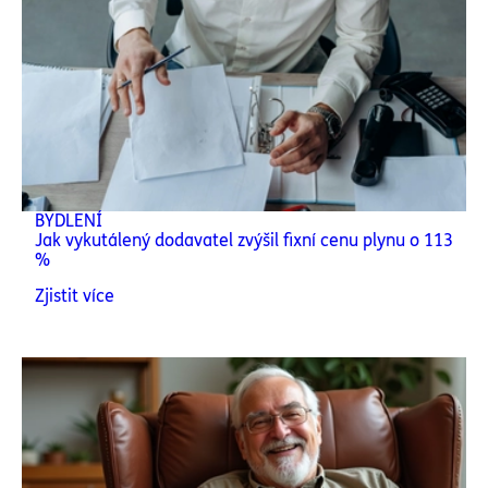
BYDLENÍ
Jak vykutálený dodavatel zvýšil fixní cenu plynu o 113
%
Zjistit více