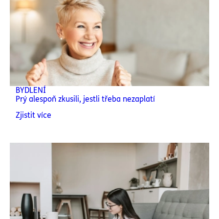
BYDLENÍ
Prý alespoň zkusili, jestli třeba nezaplatí
Zjistit více