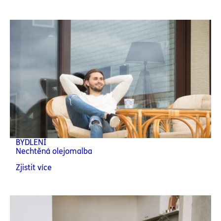
BYDLENÍ
Nechtěná olejomalba
Zjistit více