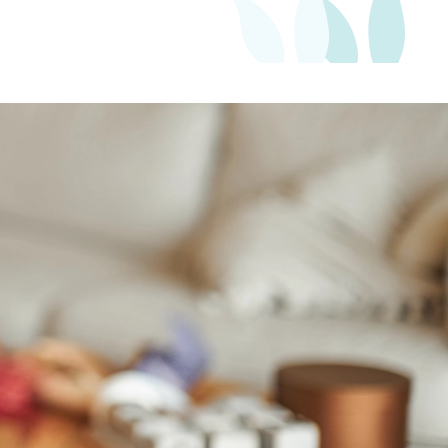
267
Kč
Měsíčně
Slide 3 of 3