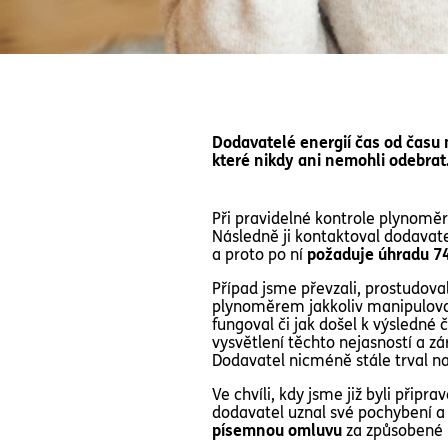
Dodavatelé energií čas od času n
které nikdy ani nemohli odebrat.
Při pravidelné kontrole plynoměr
Následně ji kontaktoval dodavat
a proto po ní
požaduje úhradu 7
Případ jsme převzali, prostudova
plynoměrem jakkoliv manipulova
fungoval či jak došel k výsledné 
vysvětlení těchto nejasností a 
Dodavatel nicméně stále trval n
Ve chvíli, kdy jsme již byli přip
dodavatel uznal své pochybení a 
písemnou omluvu
za způsobené 