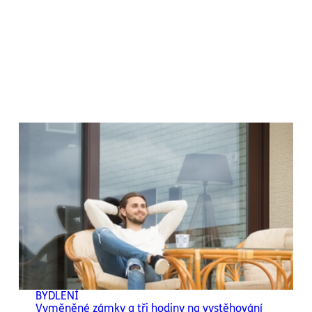
BYDLENÍ
Vyměněné zámky a tři hodiny na vystěhování