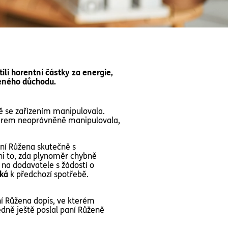
ili horentní částky za energie,
ženého důchodu.
ně se zařízením manipulovala.
oměrem neoprávněně manipulovala,
aní Růžena skutečně s
i to, zda plynoměr chybně
 na dodavatele s žádostí o
oká
k předchozí spotřebě.
aní Růžena dopis, ve kterém
edně ještě poslal paní Růženě