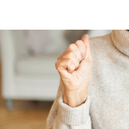
200
Řidič
Právní ochrana
Vozidlo
Právní poradenství
Pro soukromé osoby
Právní ochrana
Myslivec