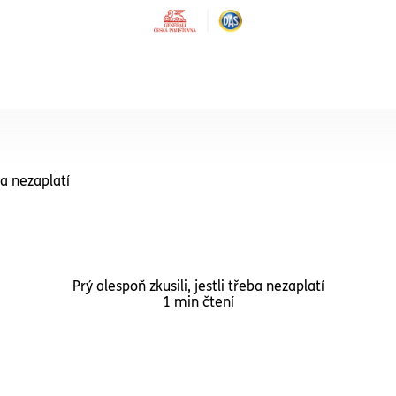
VÝHODNÉ KOMBINOVANÉ BALÍČKY
Právní ochrana
ba nezaplatí
Rodina
hrana
Kombinovaný balíček
nce
Rodina
Právní ochrana
Partner
Právní ochrana
Prý alespoň zkusili, jestli třeba nezaplatí
Single
rávní služby pro každého,
1 min čtení
je v běžném
Komplexní právní služby pr
neckém poměru.
každého, kdo má rodinu
Právní ochrana
Senior