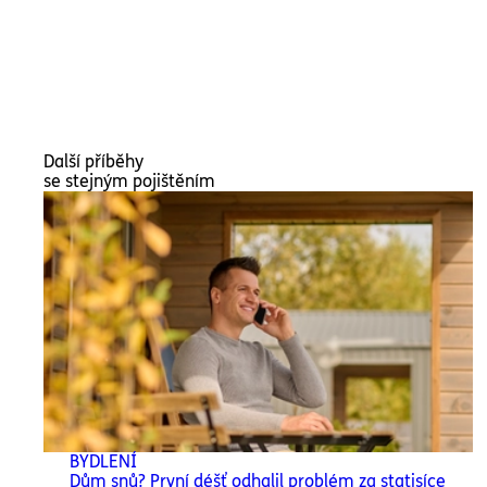
Další příběhy
se stejným pojištěním
BYDLENÍ
Dům snů? První déšť odhalil problém za statisíce