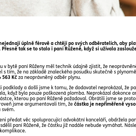
ejednají úplně férově a chtějí po svých odběratelích, aby plat
 Přesně tak se to stalo i paní Růženě, když si užívala zaslou
u v bytě paní Růženy měl technik údajně zjistit, že neoprávně
el s tím, že na základě znaleckého posudku skutečně s plyn
4 563 Kč
za neoprávněný odběr plynu.
li podklady a došli jsme k tomu, že dodavatel neprokázal, že p
la, když byla pouze poškozená plomba. Neprokázal dokonce an
částce, kterou po paní Růženě požadoval. Obrátili jsme se proto
zároveň jsme argumentovali tím, že
částka je nepřiměřeně vys
a svém.
raveni předat věc spolupracující advokátní kanceláři, obdržela p
sdělil paní Růženě, že částku již nadále nebude vymáhat. Násl
komplikace.