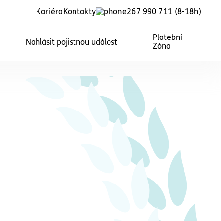
Kariéra
Kontakty
267 990 711
(8-18h)
Platební
Nahlásit pojistnou událost
Zóna
Právní ochrana
soukromí
Nonstop právní služby pro každého,
kdo chce mít jistotu při řešení
o
každodenních sporů běžného
života.