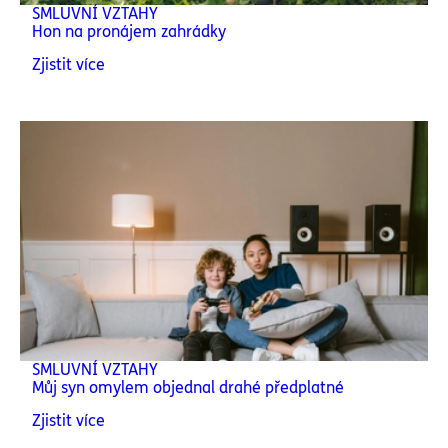
SMLUVNÍ VZTAHY
Hon na pronájem zahrádky
Zjistit více
SMLUVNÍ VZTAHY
Můj syn omylem objednal drahé předplatné
Zjistit více