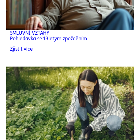
SMLUVNÍ VZTAHY
Pohledávka se 13letým zpožděním
Zjistit více