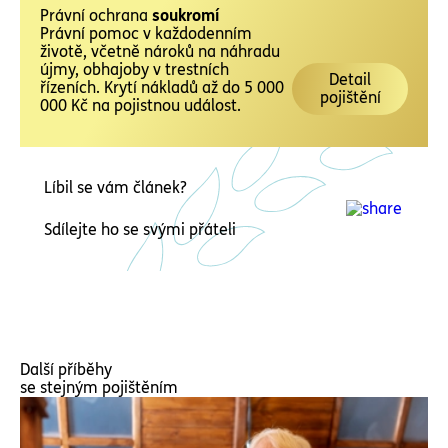
Právní ochrana
soukromí
Právní pomoc v každodenním
životě, včetně nároků na náhradu
újmy, obhajoby v trestních
Detail
řízeních. Krytí nákladů až do 5 000
pojištění
000 Kč na pojistnou událost.
Líbil se vám článek?
Sdílejte ho se svými přáteli
Další příběhy
se stejným pojištěním