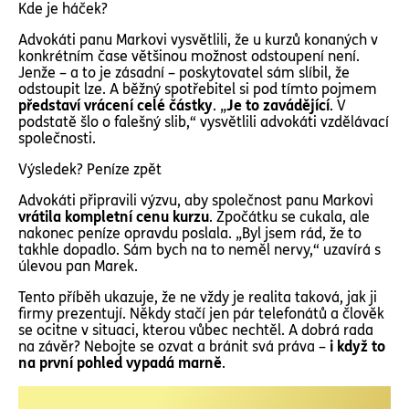
Kde je háček?
Advokáti panu Markovi vysvětlili, že u kurzů konaných v
konkrétním čase většinou možnost odstoupení není.
Jenže – a to je zásadní – poskytovatel sám slíbil, že
odstoupit lze. A běžný spotřebitel si pod tímto pojmem
představí vrácení celé částky
. „
Je to zavádějící
. V
podstatě šlo o falešný slib,“ vysvětlili advokáti vzdělávací
společnosti.
Výsledek? Peníze zpět
Advokáti připravili výzvu, aby společnost panu Markovi
vrátila kompletní cenu kurzu
. Zpočátku se cukala, ale
nakonec peníze opravdu poslala. „Byl jsem rád, že to
takhle dopadlo. Sám bych na to neměl nervy,“ uzavírá s
úlevou pan Marek.
Tento příběh ukazuje, že ne vždy je realita taková, jak ji
firmy prezentují. Někdy stačí jen pár telefonátů a člověk
se ocitne v situaci, kterou vůbec nechtěl. A dobrá rada
na závěr? Nebojte se ozvat a bránit svá práva –
i když to
na první pohled vypadá marně
.