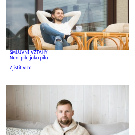
SMLUVNÍ VZTAHY
Není pila jako pila
Zjistit více