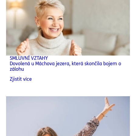
SMLUVNÍ VZTAHY
Dovolená u Máchova jezera, která skončila bojem o
zálohu
Zjistit více