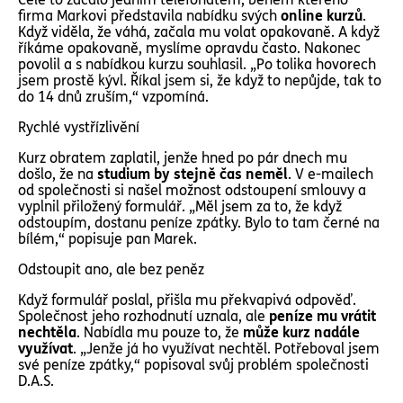
firma Markovi představila nabídku svých
online kurzů
.
Když viděla, že váhá, začala mu volat opakovaně. A když
říkáme opakovaně, myslíme opravdu často. Nakonec
povolil a s nabídkou kurzu souhlasil. „Po tolika hovorech
jsem prostě kývl. Říkal jsem si, že když to nepůjde, tak to
do 14 dnů zruším,“ vzpomíná.
Rychlé vystřízlivění
Kurz obratem zaplatil, jenže hned po pár dnech mu
došlo, že na
studium by stejně čas neměl
. V e-mailech
od společnosti si našel možnost odstoupení smlouvy a
vyplnil přiložený formulář. „Měl jsem za to, že když
odstoupím, dostanu peníze zpátky. Bylo to tam černé na
bílém,“ popisuje pan Marek.
Odstoupit ano, ale bez peněz
Když formulář poslal, přišla mu překvapivá odpověď.
Společnost jeho rozhodnutí uznala, ale
peníze mu vrátit
nechtěla
. Nabídla mu pouze to, že
může kurz nadále
využívat
. „Jenže já ho využívat nechtěl. Potřeboval jsem
své peníze zpátky,“ popisoval svůj problém společnosti
D.A.S.