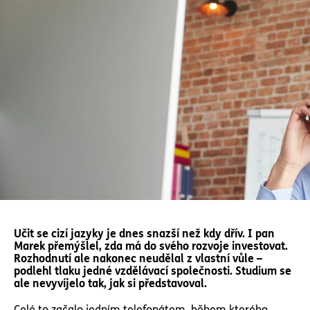
Učit se cizí jazyky je dnes snazší než kdy dřív. I pan
Marek přemýšlel, zda má do svého rozvoje investovat.
Rozhodnutí ale nakonec neudělal z vlastní vůle –
podlehl tlaku jedné vzdělávací společnosti. Studium se
ale nevyvíjelo tak, jak si představoval.
Celé to začalo jedním telefonátem, během kterého