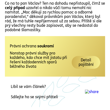
Co na to pan Václav? Ten na dohodu nepřistoupil, čímž se
celý případ
uzavřel a nikdo vůči tomu nemohl nic
namítat. „Moc děkuji za rychlou pomoc a odborné
poradenství,“ děkoval právníkům pan Václav, který byl
rád, že má tuhle nepříjemnost už za sebou. Příště si ale
prý všechny resty bude zapisovat, aby se nedostal do
podobné šlamastiky.
Právní ochrana
soukromí
Nonstop právní služby pro
každého, kdo chce mít jistotu při
Detail
řešení každodenních sporů
pojištění
běžného života
Líbil se vám článek?
Sdílejte ho se svými přáteli