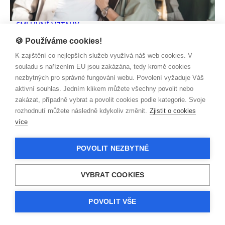
SMLUVNÍ VZTAHY
Červené růže nosí smůlu
🍪 Používáme cookies!
Zjistit více
K zajištění co nejlepších služeb využívá náš web cookies. V
souladu s nařízením EU jsou zakázána, tedy kromě cookies
nezbytných pro správné fungování webu. Povolení vyžaduje Váš
aktivní souhlas. Jedním klikem můžete všechny povolit nebo
zakázat, případně vybrat a povolit cookies podle kategorie. Svoje
rozhodnutí můžete následně kdykoliv změnit.
Zjistit o cookies
více
POVOLIT NEZBYTNÉ
VYBRAT COOKIES
POVOLIT VŠE
SMLUVNÍ VZTAHY
Třikrát opravovaná televize