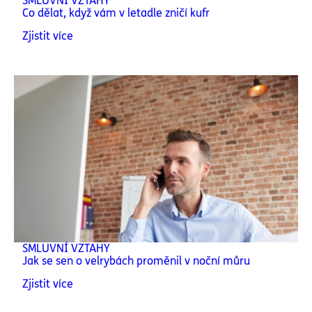
SMLUVNÍ VZTAHY
Co dělat, když vám v letadle zničí kufr
Zjistit více
SMLUVNÍ VZTAHY
Jak se sen o velrybách proměnil v noční můru
Zjistit více