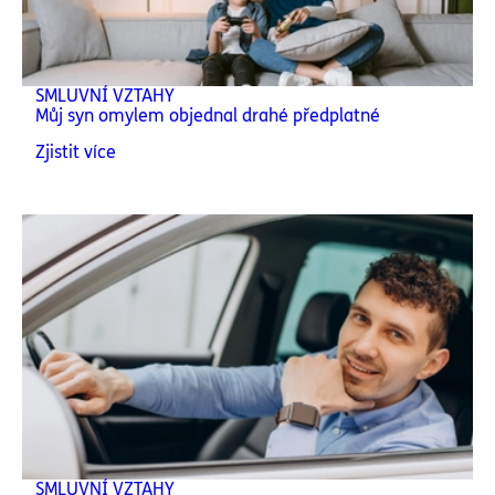
SMLUVNÍ VZTAHY
Můj syn omylem objednal drahé předplatné
Zjistit více
SMLUVNÍ VZTAHY