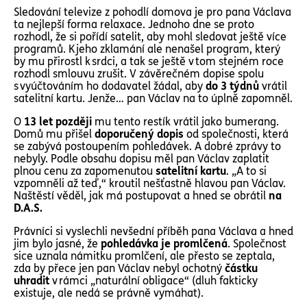
Sledování televize z pohodlí domova je pro pana Václava
ta nejlepší forma relaxace. Jednoho dne se proto
rozhodl, že si pořídí satelit, aby mohl sledovat ještě více
programů. K jeho zklamání ale nenašel program, který
by mu přirostl k srdci, a tak se ještě v tom stejném roce
rozhodl smlouvu zrušit. V závěrečném dopise spolu
s vyúčtováním ho dodavatel žádal, aby
do 3 týdnů
vrátil
satelitní kartu. Jenže… pan Václav na to úplně zapomněl.
O
13 let později
mu tento restík vrátil jako bumerang.
Domů mu přišel
doporučený dopis
od společnosti, která
se zabývá postoupením pohledávek. A dobré zprávy to
nebyly. Podle obsahu dopisu měl pan Václav zaplatit
plnou cenu za zapomenutou
satelitní kartu
. „A to si
vzpomněli až teď,“ kroutil nešťastně hlavou pan Václav.
Naštěstí věděl, jak má postupovat a hned se obrátil
na
D.A.S.
Právníci si vyslechli nevšední příběh pana Václava a hned
jim bylo jasné, že
pohledávka je promlčená
. Společnost
sice uznala námitku promlčení, ale přesto se zeptala,
zda by přece jen pan Václav nebyl ochotný
částku
uhradit
v rámci „naturální obligace“ (dluh fakticky
existuje, ale nedá se právně vymáhat).