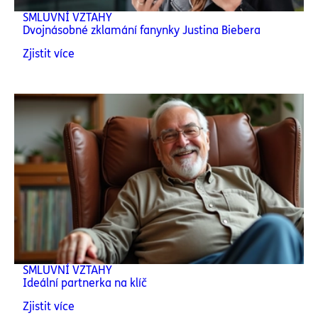
SMLUVNÍ VZTAHY
Dvojnásobné zklamání fanynky Justina Biebera
Zjistit více
SMLUVNÍ VZTAHY
Ideální partnerka na klíč
Zjistit více