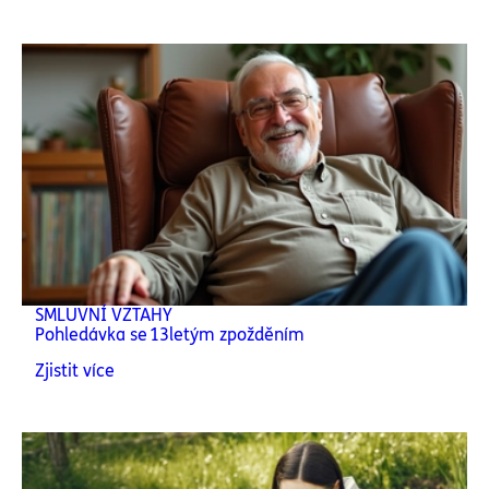
SMLUVNÍ VZTAHY
Pohledávka se 13letým zpožděním
Zjistit více