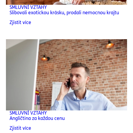
SMLUVNÍ VZTAHY
Slibovali exotickou krásku, prodali nemocnou krajtu
Zjistit více
SMLUVNÍ VZTAHY
Angličtina za každou cenu
Zjistit více