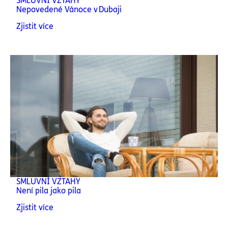
SMLUVNÍ VZTAHY
Nepovedené Vánoce v Dubaji
Zjistit více
SMLUVNÍ VZTAHY
Není pila jako pila
Zjistit více