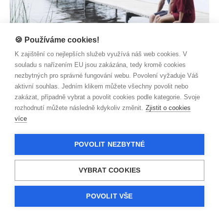
🍪 Používáme cookies!
K zajištění co nejlepších služeb využívá náš web cookies. V
souladu s nařízením EU jsou zakázána, tedy kromě cookies
nezbytných pro správné fungování webu. Povolení vyžaduje Váš
SMLUVNÍ VZTAHY
aktivní souhlas. Jedním klikem můžete všechny povolit nebo
Svatba není jen radost, ale také starost
zakázat, případně vybrat a povolit cookies podle kategorie. Svoje
Zjistit více
rozhodnutí můžete následně kdykoliv změnit.
Zjistit o cookies
více
POVOLIT NEZBYTNÉ
VYBRAT COOKIES
POVOLIT VŠE