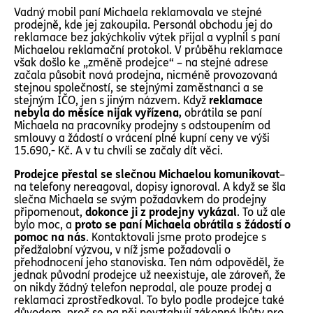
Vadný mobil paní Michaela reklamovala ve stejné
prodejně, kde jej zakoupila. Personál obchodu jej do
reklamace bez jakýchkoliv výtek přijal a vyplnil s paní
Michaelou reklamační protokol. V průběhu reklamace
však došlo ke „změně prodejce“ – na stejné adrese
začala působit nová prodejna, nicméně provozovaná
stejnou společností, se stejnými zaměstnanci a se
stejným IČO, jen s jiným názvem. Když
reklamace
nebyla do měsíce nijak vyřízena,
obrátila se paní
Michaela na pracovníky prodejny s odstoupením od
smlouvy a žádostí o vrácení plné kupní ceny ve výši
15.690,- Kč. A v tu chvíli se začaly dít věci.
Prodejce přestal se slečnou Michaelou komunikovat
–
na telefony nereagoval, dopisy ignoroval. A když se šla
slečna Michaela se svým požadavkem do prodejny
připomenout,
dokonce ji z prodejny vykázal
. To už ale
bylo moc, a
proto se paní Michaela obrátila s žádostí o
pomoc na nás
. Kontaktovali jsme proto prodejce s
předžalobní výzvou, v níž jsme požadovali o
přehodnocení jeho stanoviska. Ten nám odpověděl, že
jednak původní prodejce už neexistuje, ale zároveň, že
on nikdy žádný telefon neprodal, ale pouze prodej a
reklamaci zprostředkoval. To bylo podle prodejce také
důvodem, proč se na něj nevztahují zákonné lhůty pro