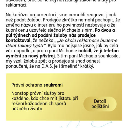
reklamaci.
Na kuriózní argumentaci jsme nemohli reagovat jinak
než podat žalobu. Prodejce zkrátka nemohl pochopit, že
změna názvu a interiéru ho povinností nezbavuje a že
kupní cenu uzavřela slečna Michaela s ním.
Po dvou a
půl týdnech od podání žaloby nás prodejce
kontaktoval
, že nečekal,
„že okolo reklamace budeme
dělat takový tyjátr“
. Bylo mu nejspíše jasné, jak by celá
věc dopadla, a proto paní Michaele
nabídl, že jí telefon
vymění za nový přístroj
. S tím paní Michaela souhlasila,
my vzali žalobu zpět a prodejce si snad odnesl
ponaučení, že na D.A.S. je i šmelinář krátký.
Právní ochrana
soukromí
Nonstop právní služby pro
každého, kdo chce mít jistotu při
Detail
řešení každodenních sporů
pojištění
běžného života