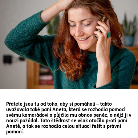
Přátelé jsou tu od toho, aby si pomáhali – takto
uvažovala také paní Aneta, která se rozhodla pomoci
svému kamarádovi a půjčila mu obnos peněz, o nějž ji v
nouzi požádal. Tato štědrost se však otočila proti paní
Anetě, a tak se rozhodla celou situaci řešit s právní
pomocí.