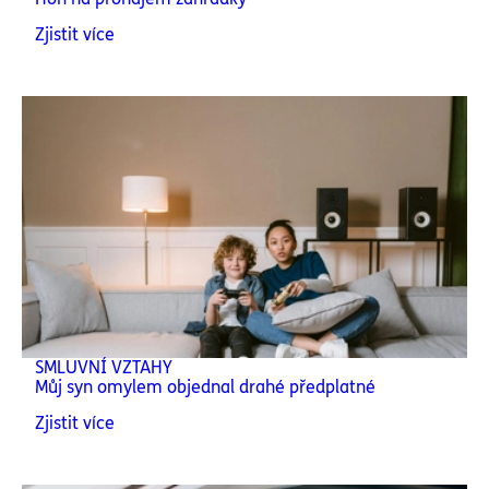
Zjistit více
SMLUVNÍ VZTAHY
Můj syn omylem objednal drahé předplatné
Zjistit více