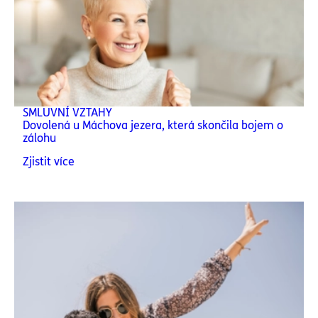
SMLUVNÍ VZTAHY
Dovolená u Máchova jezera, která skončila bojem o
zálohu
Zjistit více