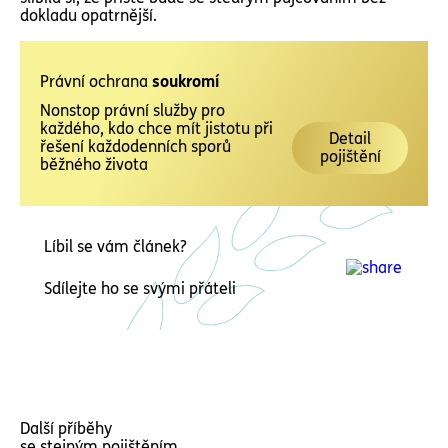
dokladu opatrnější.
Právní ochrana
soukromí
Nonstop právní služby pro
každého, kdo chce mít jistotu při
Detail
řešení každodenních sporů
pojištění
běžného života
Líbil se vám článek?
Sdílejte ho se svými přáteli
Další příběhy
se stejným pojištěním