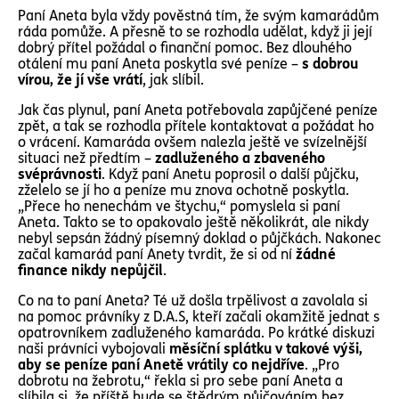
Paní Aneta byla vždy pověstná tím, že svým kamarádům
ráda pomůže. A přesně to se rozhodla udělat, když ji její
dobrý přítel požádal o finanční pomoc. Bez dlouhého
otálení mu paní Aneta poskytla své peníze –
s dobrou
vírou, že jí vše vrátí
, jak slíbil.
Jak čas plynul, paní Aneta potřebovala zapůjčené peníze
zpět, a tak se rozhodla přítele kontaktovat a požádat ho
o vrácení. Kamaráda ovšem nalezla ještě ve svízelnější
situaci než předtím –
zadluženého a zbaveného
svéprávnosti
. Když paní Anetu poprosil o další půjčku,
zželelo se jí ho a peníze mu znova ochotně poskytla.
„Přece ho nenechám ve štychu,“ pomyslela si paní
Aneta. Takto se to opakovalo ještě několikrát, ale nikdy
nebyl sepsán žádný písemný doklad o půjčkách. Nakonec
začal kamarád paní Anety tvrdit, že si od ní
žádné
finance nikdy nepůjčil
.
Co na to paní Aneta? Té už došla trpělivost a zavolala si
na pomoc právníky z D.A.S, kteří začali okamžitě jednat s
opatrovníkem zadluženého kamaráda. Po krátké diskuzi
naši právníci vybojovali
měsíční splátku v takové výši,
aby se peníze paní Anetě vrátily co nejdříve
. „Pro
dobrotu na žebrotu,“ řekla si pro sebe paní Aneta a
slíbila si, že příště bude se štědrým půjčováním bez