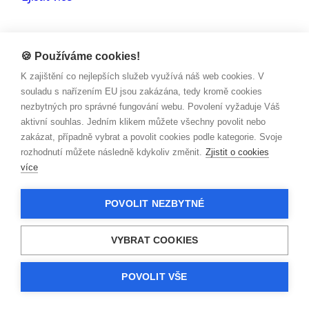
🍪 Používáme cookies!
K zajištění co nejlepších služeb využívá náš web cookies. V
souladu s nařízením EU jsou zakázána, tedy kromě cookies
nezbytných pro správné fungování webu. Povolení vyžaduje Váš
aktivní souhlas. Jedním klikem můžete všechny povolit nebo
zakázat, případně vybrat a povolit cookies podle kategorie. Svoje
rozhodnutí můžete následně kdykoliv změnit.
Zjistit o cookies
více
POVOLIT NEZBYTNÉ
SMLUVNÍ VZTAHY
Červené růže nosí smůlu
VYBRAT COOKIES
Zjistit více
POVOLIT VŠE