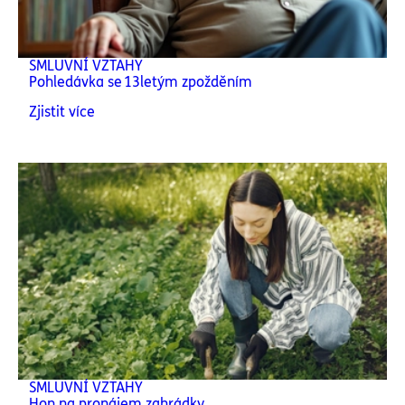
SMLUVNÍ VZTAHY
Pohledávka se 13letým zpožděním
Zjistit více
SMLUVNÍ VZTAHY
Hon na pronájem zahrádky