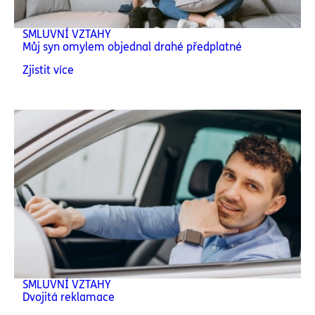
SMLUVNÍ VZTAHY
Můj syn omylem objednal drahé předplatné
Zjistit více
SMLUVNÍ VZTAHY
Dvojitá reklamace