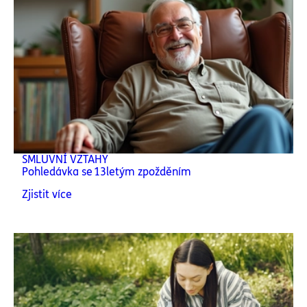
SMLUVNÍ VZTAHY
Pohledávka se 13letým zpožděním
Zjistit více