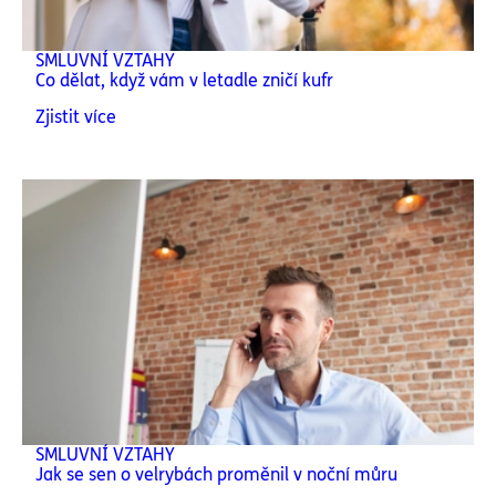
SMLUVNÍ VZTAHY
Co dělat, když vám v letadle zničí kufr
Zjistit více
SMLUVNÍ VZTAHY
Jak se sen o velrybách proměnil v noční můru