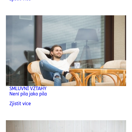
SMLUVNÍ VZTAHY
Není pila jako pila
Zjistit více