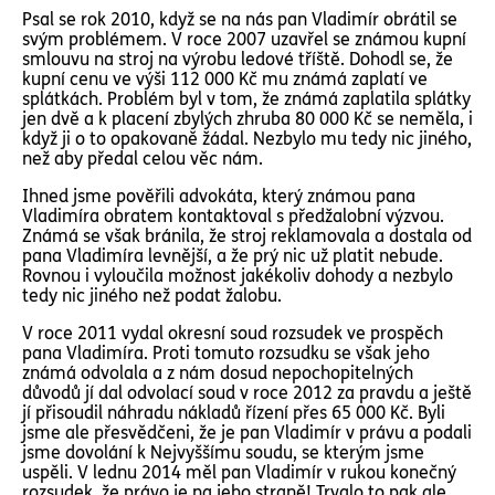
Psal se rok 2010, když se na nás pan Vladimír obrátil se
svým problémem. V roce 2007 uzavřel se známou kupní
smlouvu na stroj na výrobu ledové tříště. Dohodl se, že
kupní cenu ve výši 112 000 Kč mu známá zaplatí ve
splátkách. Problém byl v tom, že známá zaplatila splátky
jen dvě a k placení zbylých zhruba 80 000 Kč se neměla, i
když ji o to opakovaně žádal. Nezbylo mu tedy nic jiného,
než aby předal celou věc nám.
Ihned jsme pověřili advokáta, který známou pana
Vladimíra obratem kontaktoval s předžalobní výzvou.
Známá se však bránila, že stroj reklamovala a dostala od
pana Vladimíra levnější, a že prý nic už platit nebude.
Rovnou i vyloučila možnost jakékoliv dohody a nezbylo
tedy nic jiného než podat žalobu.
V roce 2011 vydal okresní soud rozsudek ve prospěch
pana Vladimíra. Proti tomuto rozsudku se však jeho
známá odvolala a z nám dosud nepochopitelných
důvodů jí dal odvolací soud v roce 2012 za pravdu a ještě
jí přisoudil náhradu nákladů řízení přes 65 000 Kč. Byli
jsme ale přesvědčeni, že je pan Vladimír v právu a podali
jsme dovolání k Nejvyššímu soudu, se kterým jsme
uspěli. V lednu 2014 měl pan Vladimír v rukou konečný
rozsudek, že právo je na jeho straně! Trvalo to pak ale