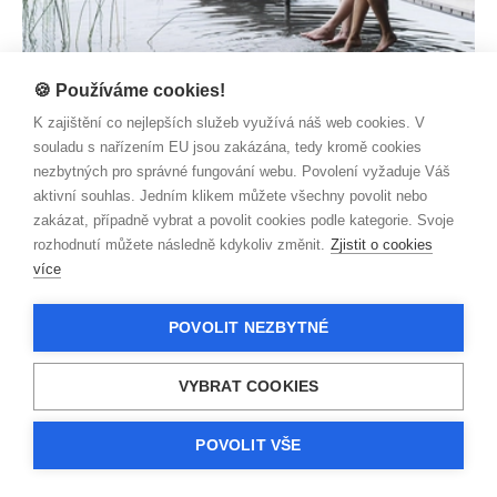
🍪 Používáme cookies!
SMLUVNÍ VZTAHY
K zajištění co nejlepších služeb využívá náš web cookies. V
Svatba není jen radost, ale také starost
souladu s nařízením EU jsou zakázána, tedy kromě cookies
Zjistit více
nezbytných pro správné fungování webu. Povolení vyžaduje Váš
aktivní souhlas. Jedním klikem můžete všechny povolit nebo
zakázat, případně vybrat a povolit cookies podle kategorie. Svoje
rozhodnutí můžete následně kdykoliv změnit.
Zjistit o cookies
více
POVOLIT NEZBYTNÉ
VYBRAT COOKIES
POVOLIT VŠE