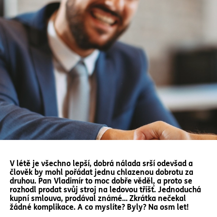
V létě je všechno lepší, dobrá nálada srší odevšad a
člověk by mohl pořádat jednu chlazenou dobrotu za
druhou. Pan Vladimír to moc dobře věděl, a proto se
rozhodl prodat svůj stroj na ledovou tříšť. Jednoduchá
kupní smlouva, prodával známé… Zkrátka nečekal
žádné komplikace. A co myslíte? Byly? Na osm let!