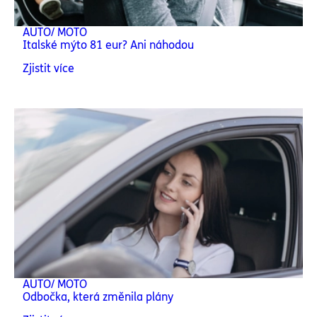
AUTO/ MOTO
Italské mýto 81 eur? Ani náhodou
Zjistit více
AUTO/ MOTO
Odbočka, která změnila plány