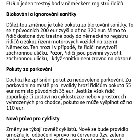
EUR a jeden trestný bod v německém registru řidičů.
Blokování a ignorování sanitky
Důležitou změnou je také pokuta za blokování sanitky. Ta
se z původních 200 eur zvýšila až na 320 eur. Mimo to
řidič dostane dva trestné body do německého registru
řidičů a zákaz řízení motorových vozidel na území
Německa. Ten hrozí i v případě, že řidiči nevytvoří
záchrannou uličku. Pozor, řidiči jsou povinni vytvořit
záchrannou uličku, i když sanitka není zrovna na obzoru!
Pokuty za parkování
Dochází ke zpřísnění pokut za nedovolené parkování. Za
parkování na místě pro invalidy hrozí řidičům pokuta 55
eur namísto původních 35 eur. Jestliže však řidič
zaparkuje či zastaví na cyklostezce nebo v prostorách
vyhrazených pro chodce, pokuta se může vyšplhat až na
110 eur.
Nová práva pro cyklisty
Změny se týkají rovněž cyklistů. Nově se bude pravidlo
umožňující odbočení vpravo na červenou (tzv. zelená