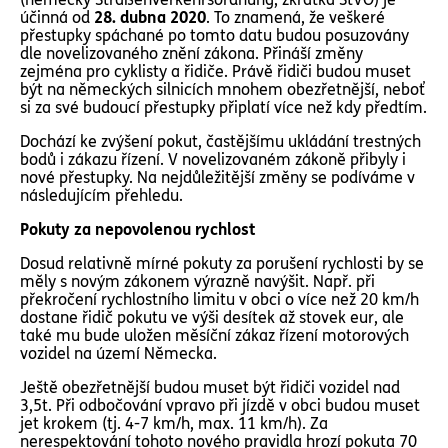
účinná od
28. dubna 2020
. To znamená, že veškeré
přestupky spáchané po tomto datu budou posuzovány
dle novelizovaného znění zákona. Přináší změny
zejména pro cyklisty a řidiče. Právě řidiči budou muset
být na německých silnicích mnohem obezřetnější, neboť
si za své budoucí přestupky připlatí více než kdy předtím.
Dochází ke zvýšení pokut, častějšímu ukládání trestných
bodů i zákazu řízení. V novelizovaném zákoně přibyly i
nové přestupky. Na nejdůležitější změny se podíváme v
následujícím přehledu.
Pokuty za nepovolenou rychlost
Dosud relativně mírné pokuty za porušení rychlosti by se
měly s novým zákonem výrazně navýšit. Např. při
překročení rychlostního limitu v obci o více než 20 km/h
dostane řidič pokutu ve výši desítek až stovek eur, ale
také mu bude uložen měsíční zákaz řízení motorových
vozidel na území Německa.
Ještě obezřetnější budou muset být řidiči vozidel nad
3,5t. Při odbočování vpravo při jízdě v obci budou muset
jet krokem (tj. 4-7 km/h, max. 11 km/h). Za
nerespektování tohoto nového pravidla hrozí pokuta 70