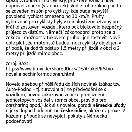
šipka) vztahovat i na cyklisty, pro které vznikla nová
dopravní značka (viz obrázek). Vedle toho zákon počítá
se zavedením zón pro cyklisty, kde bude nejvyšší
povolená rychlost omezena na 30 km/h. Pruhy
vyhrazené pro cyklisty byly v minulosti zneužívány pro
krátká zastavení vozidel, která pak blokovala bezpečný
průjezd cyklistům. Němečtí zákonodárci proto zcela
zakázali možnost v takovém pruhu i jen zastavit. Nově
dále platí, že motoristé budou moci cyklisty objet jen v
případě, že dodrží odstup 1,5 metry při jízdě v obci a 2
metry při jízdě mimo obec.
zdroj: BASt,
https://www.bmvi.de/SharedDocs/DE/Artikel/K/stvo-
novelle-sachinformationen.html
Novela s sebou přináší řadu dalších novinek (zákaz tzv.
Auto-Posing – tj. túrování a jiné předvádění se s
vozidlem, novou zákazovou značku předjíždění
jednostopých vozidel v rámci obce, pravidla pro
carsharing apod.) Jak si s novelou poradí
německé úřady
a jaký dopad bude mít na
české řidiče
, ukáže až praxe. V
každém případě se nevyplatí pokuty z Německa
podceňovat!