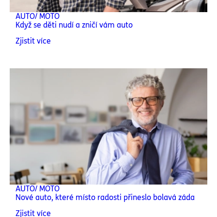
AUTO/ MOTO
Když se děti nudí a zničí vám auto
Zjistit více
AUTO/ MOTO
Nové auto, které místo radosti přineslo bolavá záda
Zjistit více