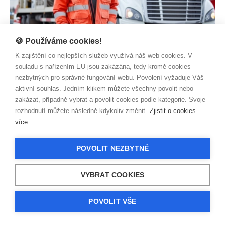
🍪 Používáme cookies!
AUTO/ MOTO
K zajištění co nejlepších služeb využívá náš web cookies. V
Co dělat, když vám nepořádek na silnici poškodí auto
souladu s nařízením EU jsou zakázána, tedy kromě cookies
Zjistit více
nezbytných pro správné fungování webu. Povolení vyžaduje Váš
aktivní souhlas. Jedním klikem můžete všechny povolit nebo
zakázat, případně vybrat a povolit cookies podle kategorie. Svoje
rozhodnutí můžete následně kdykoliv změnit.
Zjistit o cookies
více
POVOLIT NEZBYTNÉ
VYBRAT COOKIES
POVOLIT VŠE