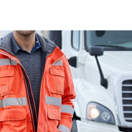
200
Kč
Měsíčně