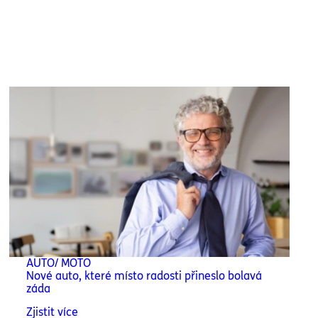
AUTO/ MOTO
Nové auto, které místo radosti přineslo bolavá
záda
Zjistit více