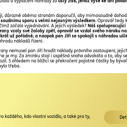
zidla a vyplacení náhrady za
ušlý zisk, jehož výše ke dni podán
mají, důrazně oběma stranám doporučil, aby mimosoudně dohodli
 soudnímu sporu s velmi nejasným výsledkem
. Opravář tedy 
ímž začala vyjednávání. A jejich výsledek?
Náš spolupracující
rany vzaly své žaloby zpět
,
opravář se vzdal svého nároku na
tokrát už pořádně, a naopak pan Jiří se spokojil s náhradou uš
áhradu nákladů řízení.
rany nemusel pan Jiří hradit náklady právního zastoupení, jejic
sme je my. Za zmínku stojí i úspěšná snaha advokáta o to, aby s
ozil. S ohledem na blížící se překročení pojistné částky by býva
ylo třeba.
o každého, kdo vlastní vozidlo, a také pro ty,
Det