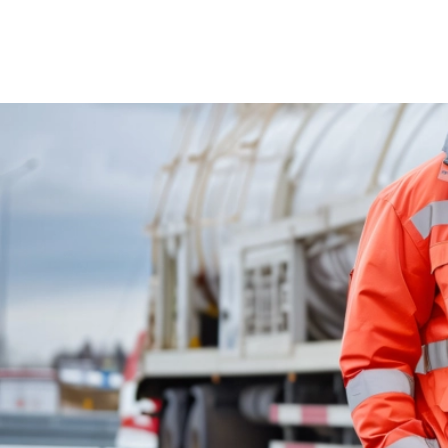
Řidič
Právní ochrana
Vozidlo
Právní poradenství
Pro soukromé osoby
Právní ochrana
Myslivec