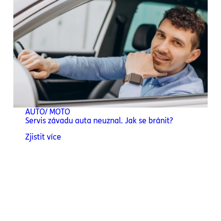
AUTO/ MOTO
Servis závadu auta neuznal. Jak se bránit?
Zjistit více