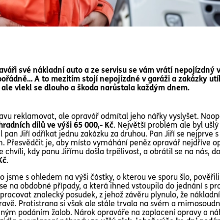
raváři své nákladní auto a ze servisu se vám vrátí nepojízdný
 pořádně… A to mezitím stojí nepojízdné v garáži a zakázky utí
, ale vlekl se dlouho a škoda narůstala každým dnem.
ravu reklamovat, ale opravář odmítal jeho nářky vyslyšet. Naop
adních dílů ve výši 65 000,- Kč
. Největší problém ale byl ušlý
 pan Jiří odříkat jednu zakázku za druhou. Pan Jiří se nejprve
 Přesvědčit je, aby místo vymáhání peněz opravář nejdříve opra
 chvíli, kdy panu Jiřímu došla trpělivost, a obrátil se na nás, 
Kč
.
o jsme s ohledem na výši částky, o kterou ve sporu šlo, pověřil
í se na obdobné případy, a která ihned vstoupila do jednání s p
pracovat znalecký posudek, z jehož závěru plynulo, že nákladní
avě. Protistrana si však ale stále trvala na svém a mimosoudní
ným podáním žalob. Nárok opraváře na zaplacení opravy a náh