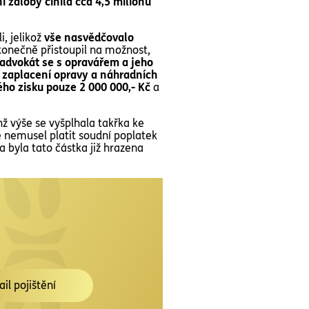
í žaloby činila cca 4,5 milionů
, jelikož
vše nasvědčovalo
konečně přistoupil na možnost,
 advokát se s opravářem a jeho
 zaplacení opravy a náhradních
lého zisku pouze 2 000 000,- Kč
a
hž výše se vyšplhala takřka ke
e nemusel platit soudní poplatek
la byla tato částka již hrazena
ail pojištění