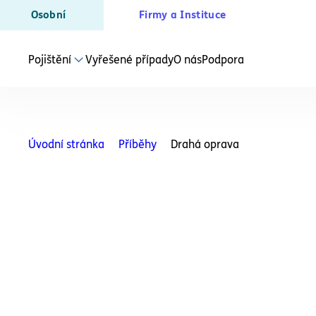
Osobní
Firmy a Instituce
Pojištění
Vyřešené případy
O nás
Podpora
JEDNOTLIVÁ POJIŠTĚNÍ
Právní ochrana
Úvodní stránka
Příběhy
Drahá oprava
Bydlení
Právní ochrana
Soukromí
Právní ochrana
Zaměstnanec
Právní ochrana
Bezpečnostní a ozbrojené složky
Právní ochrana