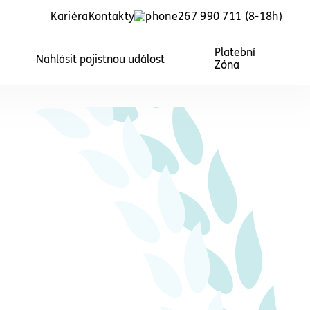
Kariéra
Kontakty
267 990 711
(8-18h)
Platební
Nahlásit pojistnou událost
Zóna
Kombinovaný balíček
P
Rodina
N
každého,
k
Komplexní právní služby pro
k
každého, kdo má rodinu
ž