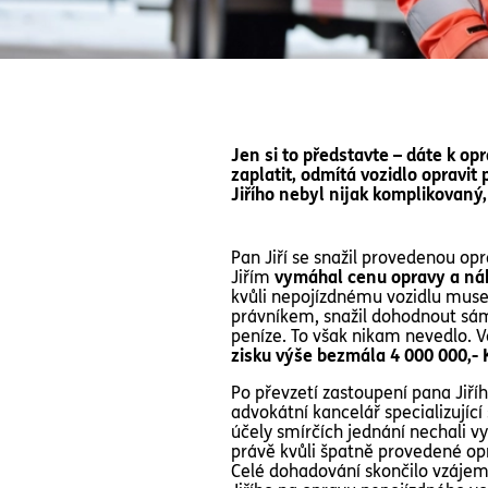
Jen si to představte – dáte k op
zaplatit, odmítá vozidlo opravit
Jiřího nebyl nijak komplikovaný
Pan Jiří se snažil provedenou op
Jiřím
vymáhal cenu opravy a náhr
kvůli nepojízdnému vozidlu musel
právníkem, snažil dohodnout sám.
peníze. To však nikam nevedlo. Ve
zisku výše bezmála 4 000 000,- 
Po převzetí zastoupení pana Jiříh
advokátní kancelář specializujíc
účely smírčích jednání nechali vy
právě kvůli špatně provedené opr
Celé dohadování skončilo vzájem