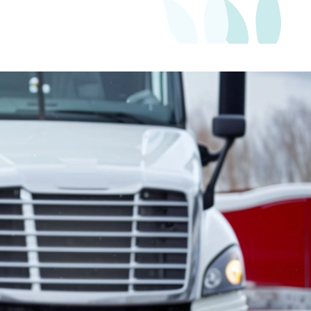
750
Kč
Měsíčně
Slide 2 of 3