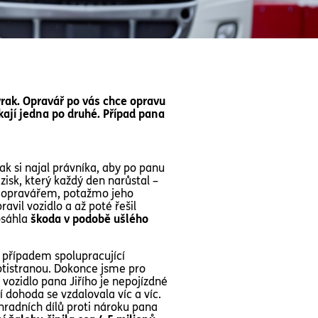
 vrak. Opravář po vás chce opravu
kají jedna po druhé. Případ pana
ak si najal právníka, aby po panu
 zisk, který každý den narůstal –
 s opravářem, potažmo jeho
vil vozidlo a až poté řešil
dosáhla
škoda v podobě ušlého
i případem spolupracující
rotistranou. Dokonce jsme pro
 vozidlo pana Jiřího je nepojízdné
 dohoda se vzdalovala víc a víc.
radních dílů proti nároku pana