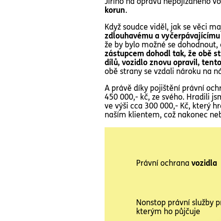
Jiřího na opravu nepojízdného vo
korun
.
Když soudce viděl, jak se věci 
zdlouhavému a vyčerpávajícímu
že by bylo možné se dohodnout, č
zástupcem dohodl tak, že obě st
dílů, vozidlo znovu opravil, ten
obě strany se vzdali nároku na n
A právě díky pojištění právní och
450 000,- kč, ze svého. Hradili j
ve výši cca 300 000,- Kč, který hr
naším klientem, což nakonec neb
Právní ochrana
vozidla
Nonstop právní služby pr
kterým ho půjčuje