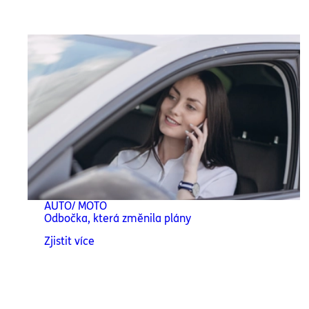
AUTO/ MOTO
Odbočka, která změnila plány
Zjistit více