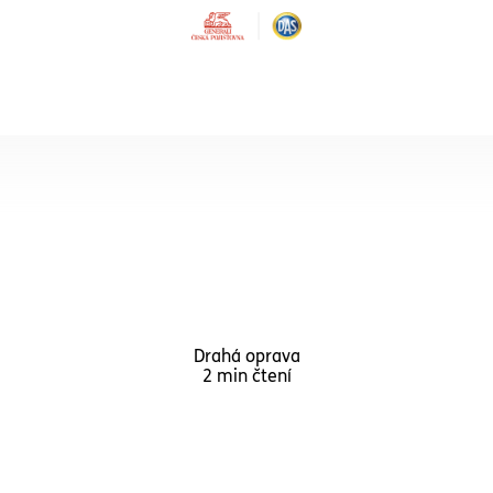
VÝHODNÉ KOMBINOVANÉ BALÍČKY
Právní ochrana
Rodina
Právní ochrana
zaměstnance
Právní ochrana
Partner
Právní ochrana
Drahá oprava
Single
Nonstop právní služby pro 
2 min čtení
kdo pracuje v běžném
zaměstnaneckém poměru.
Právní ochrana
Senior