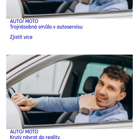
AUTO/ MOTO
Trojnásobná smůla v autoservisu
Zjistit více
AUTO/ MOTO
Krutý návrat do reality