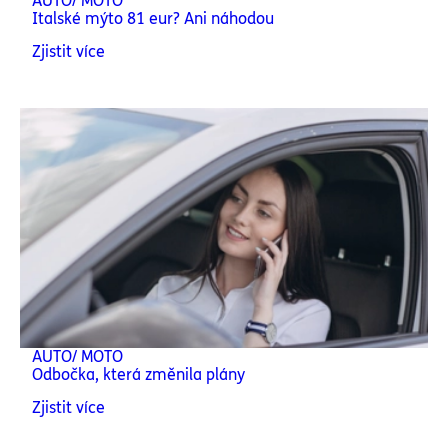
AUTO/ MOTO
Italské mýto 81 eur? Ani náhodou
Zjistit více
AUTO/ MOTO
Odbočka, která změnila plány
Zjistit více