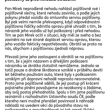
Pan Mirek neprodleně nehodu nahlásil pojišťovně své i
pojišťovně slečny, která nehodu zavinila, a podle jejich
pokynu předal vozidlo do smluvního servisu pojišťovny.
Byl pak velmi nemile překvapený, když odpovědnostní
pojišťovna řidičky odmítla opravu plně uhradit s tím, že
nárazník jeho vozidla už byl poškozený i před nehodou.
Tím se pan Mirek ocitl v situaci, kdy měl ze svého a bez
zavinění na své straně doplácet servisu opravu, kterou
jeho vozidlo fakticky nepotřebovalo. Obrátil se proto na
nás, abychom s pojišťovnou zjednali nápravu.
Převzali jsme jeho zastoupení a obrátili se na pojišťovnu
s tím, že s jejím názorem o dřívějším poškození
nárazníku se zkrátka ztotožnit nemůžeme. Jednalo se
totiž pouze o drobné škrábance vzniklé v průběhu devíti
let běžného používání auta, které byly s poškozením
vzniklým při dopravní nehodě naprosto nesrovnatelné.
Proto jsme pojišťovně sdělili, že její postup při krácení
pojistného plnění považujeme za nezákonný a žádáme,
aby svůj postoj přehodnotila. Spolu s tím jsme pojišťovnu
seznámili s rozhodnutím Ústavního soudu ČR, podle
kterého není možné přenášet povinnost k náhradě
nákladů na uvedení věci do původního stavu na
poškozeného a znevýhodňovat jej tak oproti škůdci,