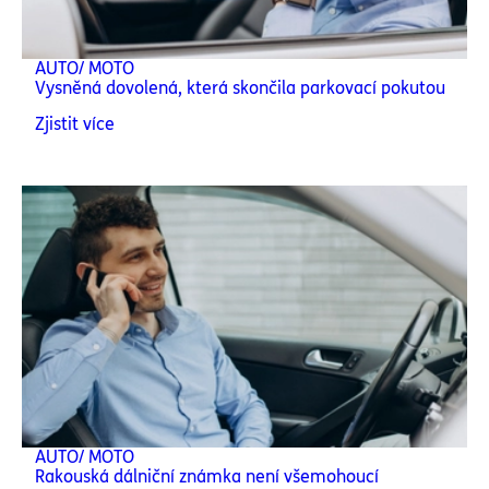
AUTO/ MOTO
Vysněná dovolená, která skončila parkovací pokutou
Zjistit více
AUTO/ MOTO
Rakouská dálniční známka není všemohoucí