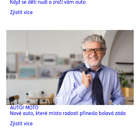
Když se děti nudí a zničí vám auto
Zjistit více
AUTO/ MOTO
Nové auto, které místo radosti přineslo bolavá záda
Zjistit více