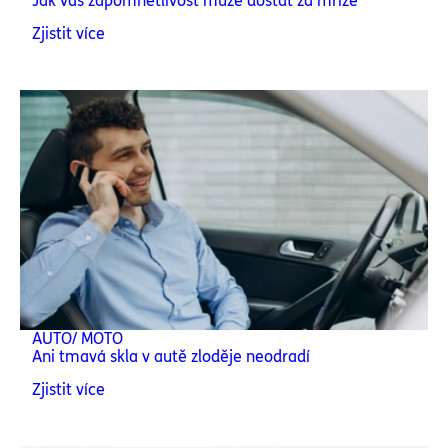
Jak vás zapomnětlivost může dostat za mříže
Zjistit více
AUTO/ MOTO
Ani tmavá skla v autě zloděje neodradí
Zjistit více