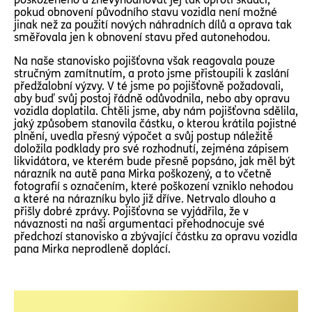
pokud obnovení původního stavu vozidla není možné
jinak než za použití nových náhradních dílů a oprava tak
směřovala jen k obnovení stavu před autonehodou.
Na naše stanovisko pojišťovna však reagovala pouze
stručným zamítnutím, a proto jsme přistoupili k zaslání
předžalobní výzvy. V té jsme po pojišťovně požadovali,
aby buď svůj postoj řádně odůvodnila, nebo aby opravu
vozidla doplatila. Chtěli jsme, aby nám pojišťovna sdělila,
jaký způsobem stanovila částku, o kterou krátila pojistné
plnění, uvedla přesný výpočet a svůj postup náležitě
doložila podklady pro své rozhodnutí, zejména zápisem
likvidátora, ve kterém bude přesně popsáno, jak měl být
nárazník na autě pana Mirka poškozený, a to včetně
fotografií s označením, které poškození vzniklo nehodou
a které na nárazníku bylo již dříve. Netrvalo dlouho a
přišly dobré zprávy. Pojišťovna se vyjádřila, že v
návaznosti na naši argumentaci přehodnocuje své
předchozí stanovisko a zbývající částku za opravu vozidla
pana Mirka neprodleně doplácí.