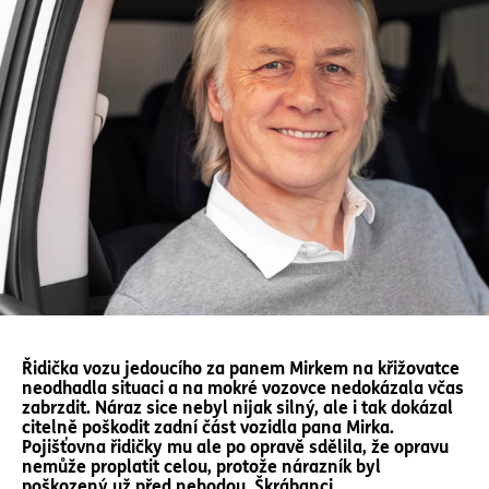
Řidička vozu jedoucího za panem Mirkem na křižovatce
neodhadla situaci a na mokré vozovce nedokázala včas
zabrzdit. Náraz sice nebyl nijak silný, ale i tak dokázal
citelně poškodit zadní část vozidla pana Mirka.
Pojišťovna řidičky mu ale po opravě sdělila, že opravu
nemůže proplatit celou, protože nárazník byl
poškozený už před nehodou. Škrábanci.