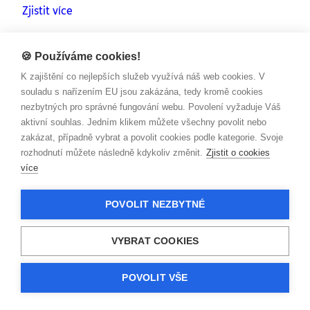
Zjistit více
🍪 Používáme cookies!
K zajištění co nejlepších služeb využívá náš web cookies. V
souladu s nařízením EU jsou zakázána, tedy kromě cookies
nezbytných pro správné fungování webu. Povolení vyžaduje Váš
aktivní souhlas. Jedním klikem můžete všechny povolit nebo
zakázat, případně vybrat a povolit cookies podle kategorie. Svoje
rozhodnutí můžete následně kdykoliv změnit.
Zjistit o cookies
více
POVOLIT NEZBYTNÉ
AUTO/ MOTO
Italské prázdniny s polským kamionem
VYBRAT COOKIES
Zjistit více
POVOLIT VŠE