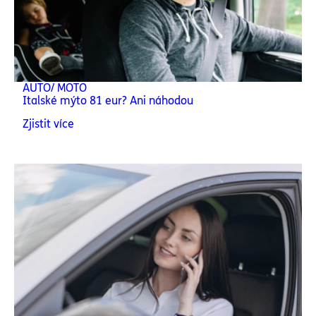
AUTO/ MOTO
Italské mýto 81 eur? Ani náhodou
Zjistit více