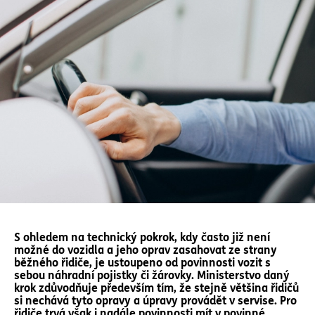
S ohledem na technický pokrok, kdy často již není
možné do vozidla a jeho oprav zasahovat ze strany
běžného řidiče, je ustoupeno od povinnosti vozit s
sebou náhradní pojistky či žárovky. Ministerstvo daný
krok zdůvodňuje především tím, že stejně většina řidičů
si nechává tyto opravy a úpravy provádět v servise. Pro
řidiče trvá však i nadále povinnosti mít v povinné