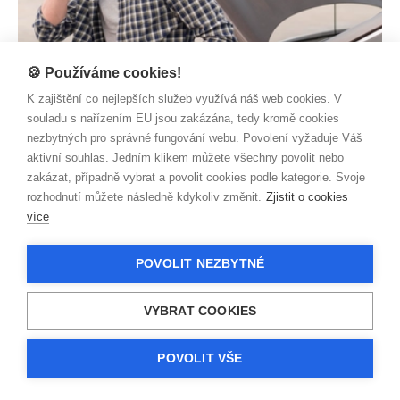
🍪 Používáme cookies!
AUTO/ MOTO
Parťák, který je s vámi u každého kroku
K zajištění co nejlepších služeb využívá náš web cookies. V
souladu s nařízením EU jsou zakázána, tedy kromě cookies
Zjistit více
nezbytných pro správné fungování webu. Povolení vyžaduje Váš
aktivní souhlas. Jedním klikem můžete všechny povolit nebo
zakázat, případně vybrat a povolit cookies podle kategorie. Svoje
rozhodnutí můžete následně kdykoliv změnit.
Zjistit o cookies
více
POVOLIT NEZBYTNÉ
VYBRAT COOKIES
POVOLIT VŠE
AUTO/ MOTO