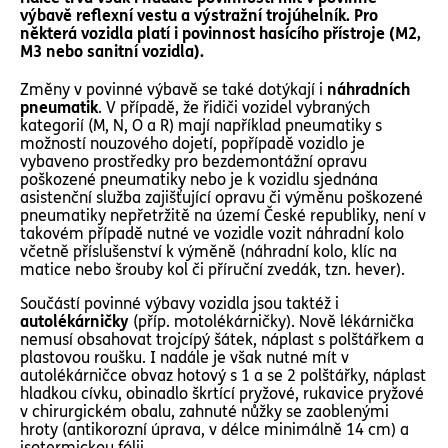
výbavě reflexní vestu a výstražní trojúhelník. Pro
některá vozidla platí i povinnost hasícího přístroje (M2,
M3 nebo sanitní vozidla).
Změny v povinné výbavě se také dotýkají i
náhradních
pneumatik
. V případě, že řidiči vozidel vybraných
kategorií (M, N, O a R) mají například pneumatiky s
možností nouzového dojetí, popřípadě vozidlo je
vybaveno prostředky pro bezdemontážní opravu
poškozené pneumatiky nebo je k vozidlu sjednána
asistenční služba zajišťující opravu či výměnu poškozené
pneumatiky nepřetržitě na území České republiky, není v
takovém případě nutné ve vozidle vozit náhradní kolo
včetně příslušenství k výměně (náhradní kolo, klíc na
matice nebo šrouby kol či příruční zvedák, tzn. hever).
Součástí povinné výbavy vozidla jsou taktéž i
autolékárničky
(příp. motolékárničky). Nově lékárnička
nemusí obsahovat trojcípý šátek, náplast s polštářkem a
plastovou roušku. I nadále je však nutné mít v
autolékárničce obvaz hotový s 1 a se 2 polštářky, náplast
hladkou cívku, obinadlo škrtící pryžové, rukavice pryžové
v chirurgickém obalu, zahnuté nůžky se zaoblenými
hroty (antikorozní úprava, v délce minimálně 14 cm) a
isotermickou fólii.