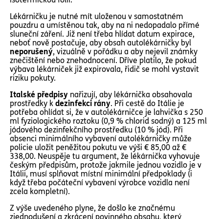
Lékárničku je nutné mít uloženou v samostatném
pouzdru a umístěnou tak, aby na ni nedopadalo přímé
sluneční záření. Již není třeba hlídat datum expirace,
neboť nově postačuje, aby obsah autolékárničky byl
neporušený
, vizuálně v pořádku a aby nejevil známky
znečištění nebo znehodnocení. Dříve platilo, že pokud
výbava lékárniček již expirovala, řidič se mohl vystavit
riziku pokuty.
Italské předpisy
nařizují, aby lékárnička obsahovala
prostředky k
dezinfekci rány
. Při cestě do Itálie je
potřeba ohlídat si, že v autolékárničce je lahvička s 250
ml fyziologického roztoku (0,9 % chlorid sodný) a 125 ml
jódového dezinfekčního prostředku (10 % jód). Při
absenci minimálního vybavení autolékárničky může
policie uložit peněžitou pokutu ve výši € 85,00 až €
338,00. Neuspěje tu argument, že lékárnička vyhovuje
českým předpisům, protože jakmile jednou vozidlo je v
Itálii, musí splňovat místní minimální předpoklady (i
když třeba počáteční vybavení výrobce vozidla není
zcela kompletní).
Z výše uvedeného plyne, že došlo ke značnému
zjednodušení a zkrácení povinného obsahu, který