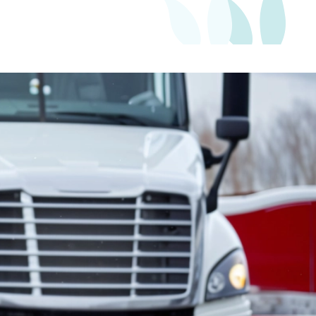
750
Kč
Měsíčně
Slide 2 of 3