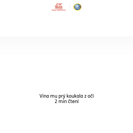
VÝHODNÉ KOMBINOVANÉ BALÍČKY
Právní ochrana
Rodina
Právní ochrana
zaměstnance
Právní ochrana
Partner
Právní ochrana
Vina mu prý koukala z očí
Single
Nonstop právní služby pro 
2 min čtení
kdo pracuje v běžném
zaměstnaneckém poměru.
Právní ochrana
Senior