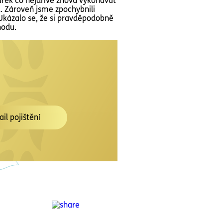
arek co nejdříve znovu vykonávat
l. Zároveň jsme zpochybnili
Ukázalo se, že si pravděpodobně
hodu.
ail pojištění