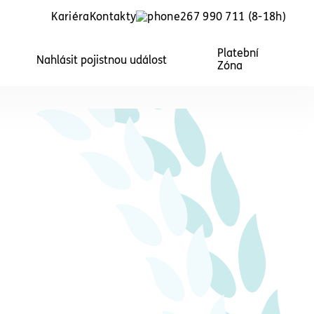
Kariéra
Kontakty
267 990 711
(8-18h)
Platební
Nahlásit pojistnou událost
Zóna
Kombinovaný balíček
P
Rodina
N
každého,
k
Komplexní právní služby pro
k
každého, kdo má rodinu
ž