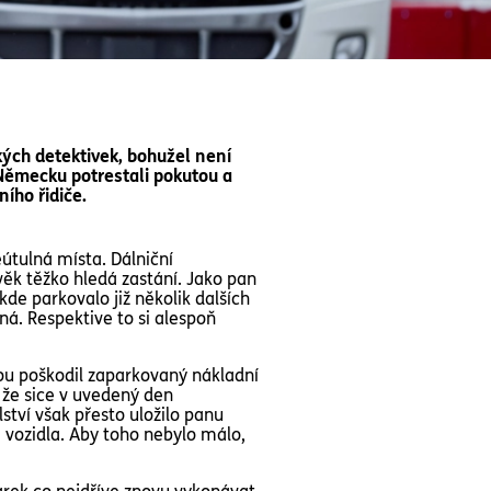
kých detektivek, bohužel není
 Německu potrestali pokutou a
ího řidiče.
útulná místa. Dálniční
věk těžko hledá zastání. Jako pan
de parkovalo již několik dalších
iná. Respektive to si alespoň
vou poškodil zaparkovaný nákladní
, že sice v uvedený den
ství však přesto uložilo panu
vozidla. Aby toho nebylo málo,