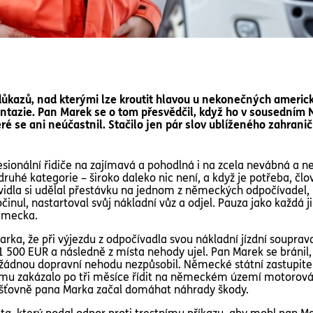
 důkazů, nad kterými lze kroutit hlavou u nekonečných americ
antazie. Pan Marek se o tom přesvědčil, když ho v sousedním
ré se ani neúčastnil. Stačilo jen pár slov ublíženého zahraničn
ionální řidiče na zajímavá a pohodlná i na zcela nevábná a ne
ruhé kategorie – široko daleko nic není, a když je potřeba, člo
idla si udělal přestávku na jednom z německých odpočívadel, k
činul, nastartoval svůj nákladní vůz a odjel. Pauza jako každá j
Německa.
rka, že při výjezdu z odpočívadla svou nákladní jízdní soupra
 1 500 EUR a následně z místa nehody ujel. Pan Marek se bránil
 žádnou dopravní nehodu nezpůsobil. Německé státní zastupitel
mu zakázalo po tři měsíce řídit na německém území motorová 
jišťovně pana Marka začal domáhat náhrady škody.