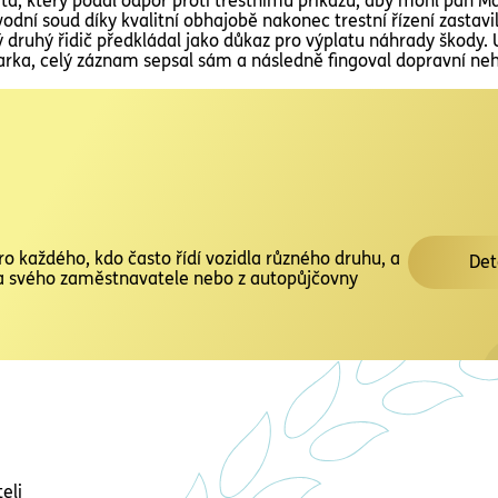
a, který podal odpor proti trestnímu příkazu, aby mohl pan M
odní soud díky kvalitní obhajobě nakonec trestní řízení zastavi
druhý řidič předkládal jako důkaz pro výplatu náhrady škody. 
rka, celý záznam sepsal sám a následně fingoval dopravní ne
ro každého, kdo často řídí vozidla různého druhu, a
Det
idla svého zaměstnavatele nebo z autopůjčovny
eli