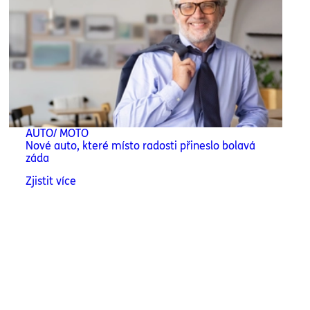
AUTO/ MOTO
Nové auto, které místo radosti přineslo bolavá
záda
Zjistit více