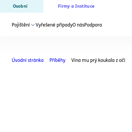
Osobní
Firmy a Instituce
Pojištění
Vyřešené případy
O nás
Podpora
JEDNOTLIVÁ POJIŠTĚNÍ
Právní ochrana
Úvodní stránka
Příběhy
Vina mu prý koukala z očí
Bydlení
Právní ochrana
Soukromí
Právní ochrana
Zaměstnanec
Právní ochrana
Bezpečnostní a ozbrojené složky
Právní ochrana