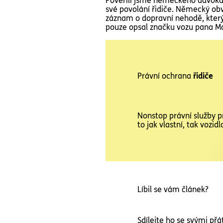
Pověřili jsme německého advokát
své povolání řidiče. Německý obv
záznam o dopravní nehodě, který 
pouze opsal značku vozu pana Ma
Právní ochrana
řidiče
Nonstop právní služby p
to jak vlastní, tak voz
Líbil se vám článek?
Sdílejte ho se svými přát