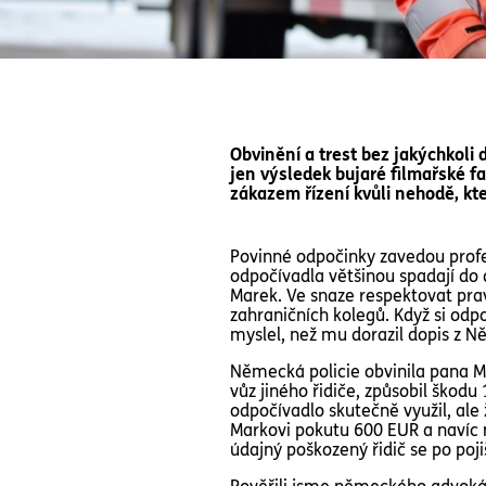
Obvinění a trest bez jakýchkoli
jen výsledek bujaré filmařské f
zákazem řízení kvůli nehodě, kte
Povinné odpočinky zavedou profes
odpočívadla většinou spadají do d
Marek. Ve snaze respektovat prav
zahraničních kolegů. Když si odpo
myslel, než mu dorazil dopis z 
Německá policie obvinila pana Ma
vůz jiného řidiče, způsobil škodu
odpočívadlo skutečně využil, ale
Markovi pokutu 600 EUR a navíc 
údajný poškozený řidič se po po