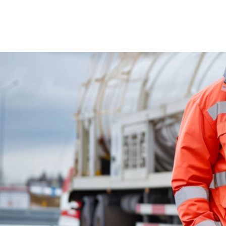
Řidič
Právní ochrana
Vozidlo
Právní poradenství
Pro soukromé osoby
Právní ochrana
Myslivec