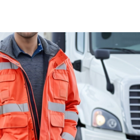
200
Kč
Měsíčně