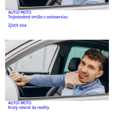
AUTO/ MOTO
Trojnásobná smůla v autoservisu
Zjistit více
AUTO/ MOTO
Krutý návrat do reality