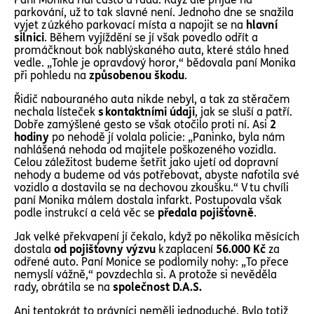
parkování, už to tak slavné není. Jednoho dne se snažila
vyjet z úzkého parkovací místa a napojit se na
hlavní
silnici
. Během vyjíždění se jí však povedlo odřít a
promáčknout bok nablýskaného auta, které stálo hned
vedle. „Tohle je opravdový horor,“ bědovala paní Monika
při pohledu na
způsobenou škodu
.
Řidič nabouraného auta nikde nebyl, a tak za stěračem
nechala lísteček
s kontaktními údaji
, jak se sluší a patří.
Dobře zamýšlené gesto se však otočilo proti ní. Asi
2
hodiny
po nehodě jí volala policie: „Paninko, byla nám
nahlášená nehoda od majitele poškozeného vozidla.
Celou záležitost budeme šetřit jako ujetí od dopravní
nehody a budeme od vás potřebovat, abyste nafotila své
vozidlo a dostavila se na dechovou zkoušku.“ V tu chvíli
paní Monika málem dostala infarkt. Postupovala však
podle instrukcí a celá věc se
předala pojišťovně
.
Jak velké překvapení jí čekalo, když po několika měsících
dostala
od pojišťovny výzvu
k zaplacení
56.000 Kč
za
odřené auto. Paní Monice se podlomily nohy: „To přece
nemyslí vážně,“ povzdechla si. A protože si nevěděla
rady, obrátila se na
společnost D.A.S.
Ani tentokrát to právníci neměli jednoduché. Bylo totiž