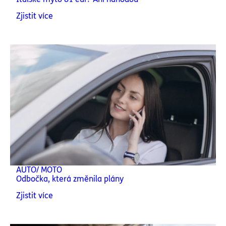
Zjistit více
AUTO/ MOTO
Odbočka, která změnila plány
Zjistit více