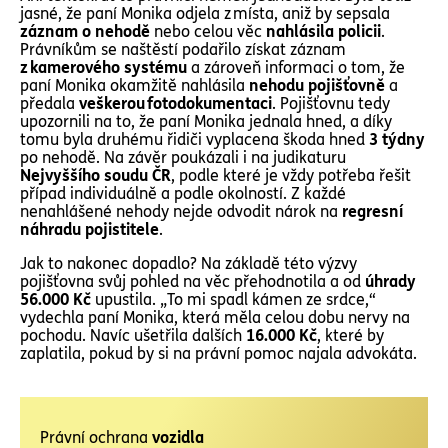
jasné, že paní Monika odjela z místa, aniž by sepsala
záznam o nehodě
nebo celou věc
nahlásila policii
.
Právníkům se naštěstí podařilo získat záznam
z kamerového systému
a zároveň informaci o tom, že
paní Monika okamžitě nahlásila
nehodu pojišťovně
a
předala
veškerou fotodokumentaci
. Pojišťovnu tedy
upozornili na to, že paní Monika jednala hned, a díky
tomu byla druhému řidiči vyplacena škoda hned
3 týdny
po nehodě. Na závěr poukázali i na judikaturu
Nejvyššího soudu ČR
, podle které je vždy potřeba řešit
případ individuálně a podle okolností. Z každé
nenahlášené nehody nejde odvodit nárok na
regresní
náhradu pojistitele
.
Jak to nakonec dopadlo? Na základě této výzvy
pojišťovna svůj pohled na věc přehodnotila a od
úhrady
56.000 Kč
upustila. „To mi spadl kámen ze srdce,“
vydechla paní Monika, která měla celou dobu nervy na
pochodu. Navíc ušetřila dalších
16.000 Kč
, které by
zaplatila, pokud by si na právní pomoc najala advokáta.
Právní ochrana
vozidla