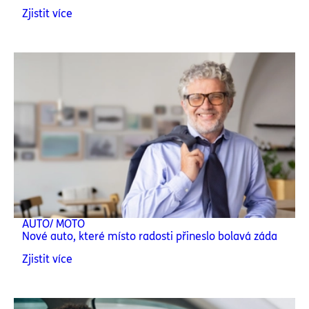
Zjistit více
AUTO/ MOTO
Nové auto, které místo radosti přineslo bolavá záda
Zjistit více