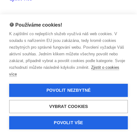
🍪 Používáme cookies!
K zajištění co nejlepších služeb využívá náš web cookies. V
souladu s nařízením EU jsou zakázána, tedy kromě cookies
nezbytných pro správné fungování webu. Povolení vyžaduje Váš
aktivní souhlas. Jedním klikem můžete všechny povolit nebo
zakázat, případně vybrat a povolit cookies podle kategorie. Svoje
rozhodnutí můžete následně kdykoliv změnit.
Zjistit o cookies
více
POVOLIT NEZBYTNÉ
AUTO/ MOTO
Italské prázdniny s polským kamionem
VYBRAT COOKIES
Zjistit více
POVOLIT VŠE