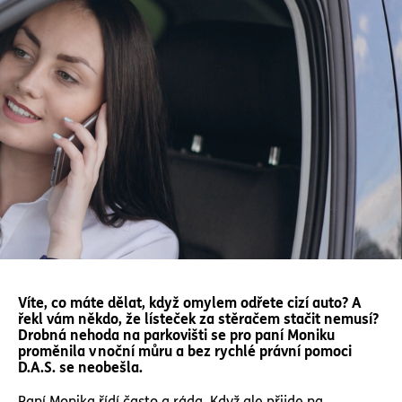
Víte, co máte dělat, když omylem odřete cizí auto? A
řekl vám někdo, že lísteček za stěračem stačit nemusí?
Drobná nehoda na parkovišti se pro paní Moniku
proměnila v noční můru a bez rychlé právní pomoci
D.A.S. se neobešla.
Paní Monika řídí často a ráda. Když ale přijde na