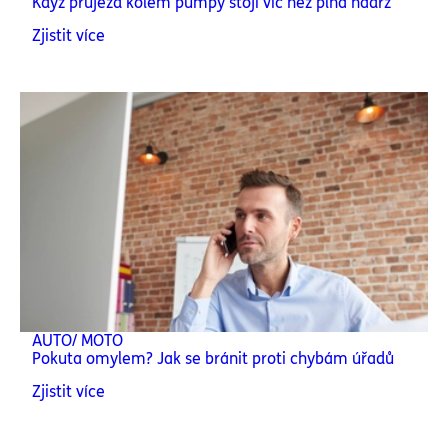
Když průjezd kolem pumpy stojí víc než plná nádrž
Zjistit více
AUTO/ MOTO
Pokuta omylem? Jak se bránit proti chybám úřadů
Zjistit více