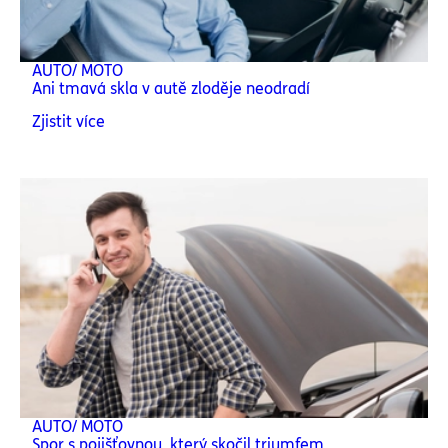
AUTO/ MOTO
Ani tmavá skla v autě zloděje neodradí
Zjistit více
AUTO/ MOTO
Spor s pojišťovnou, který skočil triumfem