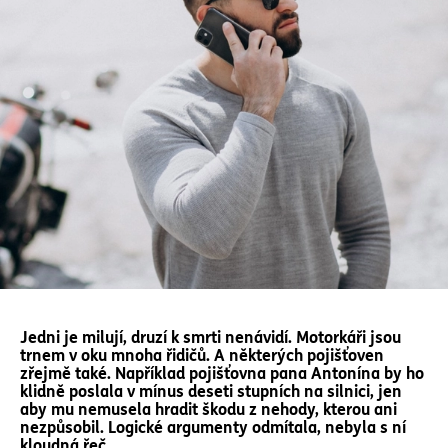
Jedni je milují, druzí k smrti nenávidí. Motorkáři jsou
trnem v oku mnoha řidičů. A některých pojišťoven
zřejmě také. Například pojišťovna pana Antonína by ho
klidně poslala v mínus deseti stupních na silnici, jen
aby mu nemusela hradit škodu z nehody, kterou ani
nezpůsobil. Logické argumenty odmítala, nebyla s ní
kloudná řeč.