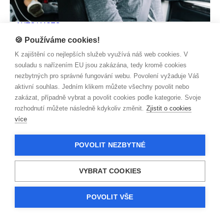
AUTO/ MOTO
Italské prázdniny s polským kamionem
🍪 Používáme cookies!
Zjistit více
K zajištění co nejlepších služeb využívá náš web cookies. V
souladu s nařízením EU jsou zakázána, tedy kromě cookies
nezbytných pro správné fungování webu. Povolení vyžaduje Váš
aktivní souhlas. Jedním klikem můžete všechny povolit nebo
zakázat, případně vybrat a povolit cookies podle kategorie. Svoje
rozhodnutí můžete následně kdykoliv změnit.
Zjistit o cookies
více
POVOLIT NEZBYTNÉ
VYBRAT COOKIES
POVOLIT VŠE
AUTO/ MOTO
Odřené auto