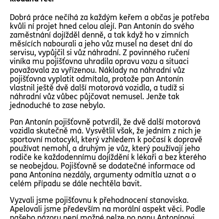
Dobrá práce nečíhá za každým keřem a občas je potřeba
kvůli ní projet hned celou alejí. Pan Antonín do svého
zaměstnání dojížděl denně, a tak když ho v zimních
měsících nabourali a jeho vůz musel na deset dní do
servisu, vypůjčil si vůz náhradní. Z povinného ručení
viníka mu pojišťovna uhradila opravu vozu a situaci
považovala za vyřízenou. Náklady na náhradní vůz
pojišťovna vyplatit odmítala, protože pan Antonín
vlastnil ještě dvě další motorová vozidla, a tudíž si
náhradní vůz vůbec půjčovat nemusel. Jenže tak
jednoduché to zase nebylo.
Pan Antonín pojišťovně potvrdil, že dvě další motorová
vozidla skutečně má. Vysvětlil však, že jedním z nich je
sportovní motocykl, který vzhledem k počasí k dopravě
používat nemohl, a druhým je vůz, který používají jeho
rodiče ke každodennímu dojíždění k lékaři a bez kterého
se neobejdou. Pojišťovně se dodatečné informace od
pana Antonína nezdály, argumenty odmítla uznat a o
celém případu se dále nechtěla bavit.
Vyzvali jsme pojišťovnu k přehodnocení stanoviska.
Apelovali jsme především na morální aspekt věci. Podle
našeho názoru není možné nelze po panu Antonínovi