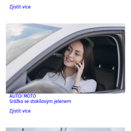
Zjistit více
AUTO/ MOTO
Srážka se stokilovým jelenem
Zjistit více