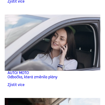
Zjistit více
AUTO/ MOTO
Odbočka, která změnila plány
Zjistit více