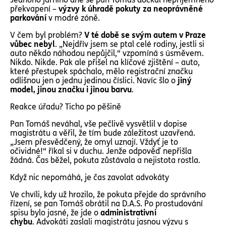
překvapení –
výzvy k úhradě pokuty za neoprávněné
parkování
v modré zóně.
V čem byl problém?
V té době se svým autem v Praze
vůbec nebyl
. „Nejdřív jsem se ptal celé rodiny, jestli si
auto někdo náhodou nepůjčil,“ vzpomíná s úsměvem.
Nikdo. Nikde. Pak ale přišel na klíčové zjištění – auto,
které přestupek spáchalo, mělo registrační značku
odlišnou jen o jednu jedinou číslici. Navíc šlo o
j
iný
model, jinou značku i jinou barvu
.
Reakce úřadu? Ticho po pěšině
Pan Tomáš neváhal, vše pečlivě vysvětlil v dopise
magistrátu a věřil, že tím bude záležitost uzavřená.
„Jsem přesvědčený, že omyl uznají. Vždyť je to
očividné!“ říkal si v duchu. Jenže odpověď nepřišla
žádná. Čas běžel, pokuta zůstávala a nejistota rostla.
Když nic nepomáhá, je čas zavolat advokáty
Ve chvíli, kdy už hrozilo, že pokuta přejde do správního
řízení, se pan Tomáš obrátil na D.A.S. Po prostudování
spisu bylo jasné, že jde o
administrativní
chybu
. Advokáti zaslali magistrátu jasnou výzvu s