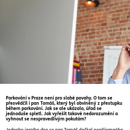
Parkování v Praze není pro slabé povahy. O tom se
přesvědčil i pan Tomáš, který byl obviněný z přestupku
během parkování. Jak se ale ukázalo, úřad se
jednoduše spletl. Jak vyřešit takové nedorozumění a
vyhnout se nespravedlivým pokutám?
Jednoho jarního dne se pan Tomáš dočkal nepříjemného