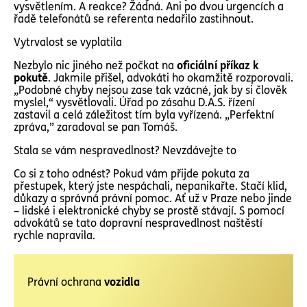
vysvětlením. A reakce? Žádná. Ani po dvou urgencích a
řadě telefonátů se referenta nedařilo zastihnout.
Vytrvalost se vyplatila
Nezbylo nic jiného než počkat na
oficiální příkaz k
pokutě
. Jakmile přišel, advokáti ho okamžitě rozporovali.
„Podobné chyby nejsou zase tak vzácné, jak by si člověk
myslel,“ vysvětlovali. Úřad po zásahu D.A.S. řízení
zastavil a celá záležitost tím byla vyřízená. „Perfektní
zpráva,” zaradoval se pan Tomáš.
Stala se vám nespravedlnost? Nevzdávejte to
Co si z toho odnést? Pokud vám přijde pokuta za
přestupek, který jste nespáchali, nepanikařte. Stačí klid,
důkazy a správná právní pomoc. Ať už v Praze nebo jinde
– lidské i elektronické chyby se prostě stávají. S pomocí
advokátů se tato dopravní nespravedlnost naštěstí
rychle napravila.
Právní ochrana
vozidla