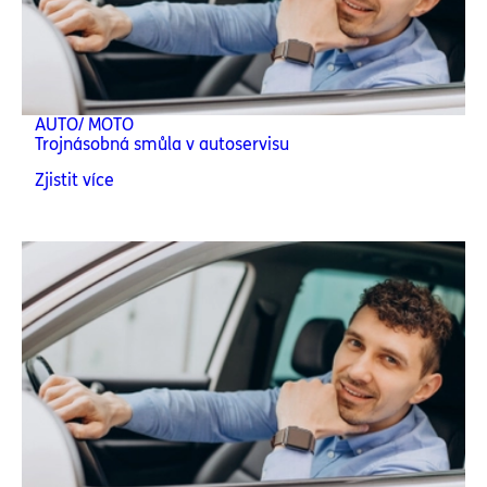
AUTO/ MOTO
Trojnásobná smůla v autoservisu
Zjistit více