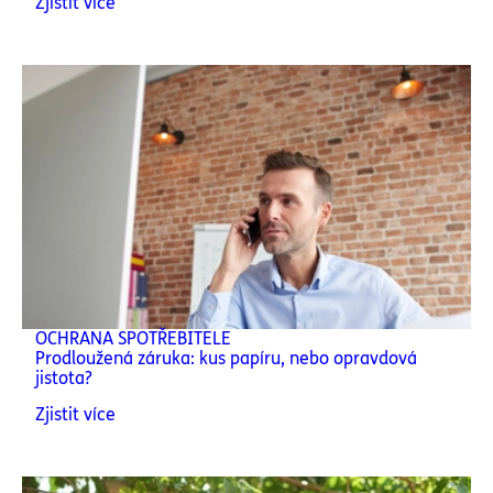
Zjistit více
OCHRANA SPOTŘEBITELE
Prodloužená záruka: kus papíru, nebo opravdová
jistota?
Zjistit více