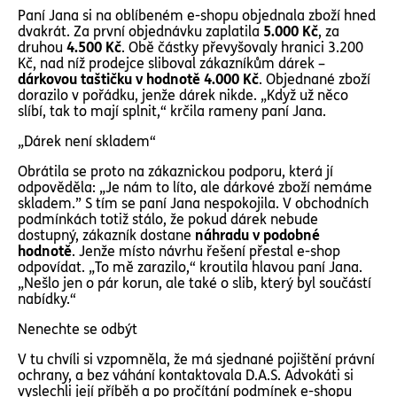
Paní Jana si na oblíbeném e-shopu objednala zboží hned
dvakrát. Za první objednávku zaplatila
5.000 Kč
, za
druhou
4.500 Kč
. Obě částky převyšovaly hranici 3.200
Kč, nad níž prodejce sliboval zákazníkům dárek –
dárkovou taštičku v hodnotě 4.000 Kč
. Objednané zboží
dorazilo v pořádku, jenže dárek nikde. „Když už něco
slíbí, tak to mají splnit,“ krčila rameny paní Jana.
„Dárek není skladem“
Obrátila se proto na zákaznickou podporu, která jí
odpověděla: „Je nám to líto, ale dárkové zboží nemáme
skladem.” S tím se paní Jana nespokojila. V obchodních
podmínkách totiž stálo, že pokud dárek nebude
dostupný, zákazník dostane
náhradu v podobné
hodnotě
. Jenže místo návrhu řešení přestal e-shop
odpovídat. „To mě zarazilo,“ kroutila hlavou paní Jana.
„Nešlo jen o pár korun, ale také o slib, který byl součástí
nabídky.“
Nenechte se odbýt
V tu chvíli si vzpomněla, že má sjednané pojištění právní
ochrany, a bez váhání kontaktovala D.A.S. Advokáti si
vyslechli její příběh a po pročítání podmínek e-shopu