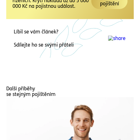
řízeních. Krytí nákladů až do 5 000
pojištění
000 Kč na pojistnou událost.
Líbil se vám článek?
Sdílejte ho se svými přáteli
Další příběhy
se stejným pojištěním