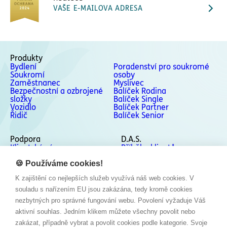
VAŠE E-MAILOVA ADRESA
Produkty
Bydlení
Poradenství pro soukromé
Soukromí
osoby
Zaměstnanec
Myslivec
Bezpečnostní a ozbrojené
Balíček Rodina
složky
Balíček Single
Vozidlo
Balíček Partner
Řidič
Balíček Senior
Podpora
D.A.S.
Klientská zóna
Příběhy klientů
Podpora
Kontakty
Odstoupení od smlouvy
🍪 Používáme cookies!
Stížnosti a Whistleblowing
K zajištění co nejlepších služeb využívá náš web cookies. V
Sociální sítě
souladu s nařízením EU jsou zakázána, tedy kromě cookies
Facebook
nezbytných pro správné fungování webu. Povolení vyžaduje Váš
Instagram
aktivní souhlas. Jedním klikem můžete všechny povolit nebo
LinkedIn
zakázat, případně vybrat a povolit cookies podle kategorie. Svoje
YouTube