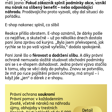
měli jasno:
Pokud zákazník splnil podmínky akce, vznikl
mu nárok na slíbený benefit – nebo odpovídající
náhradu
. Prodávajícího proto vyzvali, aby dal situaci do
pořádku.
E-shop nakonec splnil, co slíbil
Reakce přišla obratem. E-shop oznámil, že dárky pošle
co nejdříve, a skutečně – už po několika dnech dostala
paní Jana zprávu od kurýra. „Byla jsem překvapená, jak
rychle se to po vaší výzvě vyřešilo,“ dodala spokojeně.
Paní Janě šlo o
férovost a dodržení slibu
. A díky právní
ochraně nemusela složitě studovat obchodní podmínky
ani se s e-shopem dohadovat. Jedna právní výzva stačila
k tomu, aby se věci daly do pohybu. Znovu se potvrdilo,
že mít po ruce pojištění právní ochrany, má smysl – i
když jde „jen“ o dárek z e-shopu.
Právní ochrana
soukromí
Právní pomoc v každodenním
životě, včetně nároků na náhradu
újmy, obhajoby v trestních
Detail